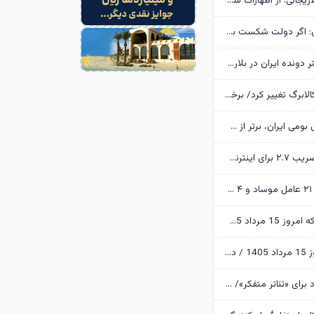
خانواده شهید لاریجانی: از اظهارات شتاب‌زده درباره چگونگی شهادت اجتناب کنید
یوسف پزشکیان: اگر دولت شکست بخورد، ایران شکست می‌خورد
رکوردشکنی دختر دونده ایران در بلاروس
زمانبندی شارژ کالابرگ تغییر کرد/ برخی خانوارها اعتبار را ماه بعد دریافت می‌کنند
ابن‌الرضا: فناوری بومی ایران، برتر از هر سامانه وارداتی در منطقه است
تکذیب اعمال ضریب ۲.۷ برای اینترنت بین‌الملل از سوی سازمان تنظیم مقررات
وزارت اطلاعات: ۲۱ عامل موساد و ۴ عضو باندهای مسلح بازداشت شدند
قیمت طلا و سکه امروز 15 مرداد 1405/ فرمان بازار طلا به دست اونس جهانی افتاد
قیمت دلار امروز 15 مرداد 1405 / دلار ۴ هزار تومان ریخت
آرزوهای ایرج راد برای «تئاتر متفکر»/ «آبجی‌ها و آقاجان» روی صحنه می‌رود