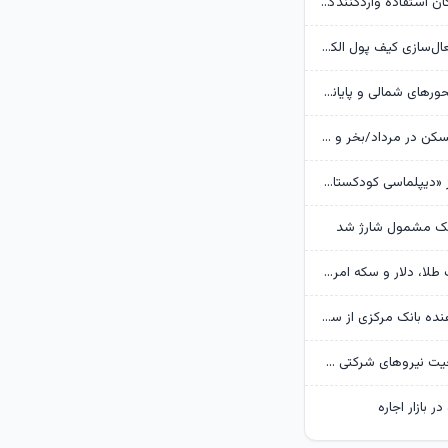
بانک مرکزی امکان استفادۀ واردکنندگان دارو از اوراق گام را تا پایان امسال تمدید کرد
جزئیات نحوه فعال‌سازی کیف پول الکترونیک
تردد روان در محورهای شمالی و پایانه‌های مرزی اربعین
وضعیت بازار مسکن در مرداد/بخر و بفروش‌ها دست از کار کشیدند
روایت گاردین از «دیپلماسی کودکستانی» ترامپ در برابر ایران
هک مشمول شارژ شد
پیش‌بینی قیمت طلا، دلار و سکه امروز 15 مرداد 1405/ بازار منتظر مذاکرات تنگه هرمز
گزارش تکان‌ دهنده بانک مرکزی از سفره ایرانی‌ها؛ تورم چگونه فقرا را فقیرتر کرد؟
گره تبدیل وضعیت نیروهای شرکتی / قانون مانع است یا پیمانکاران؟
ر بازار اجاره