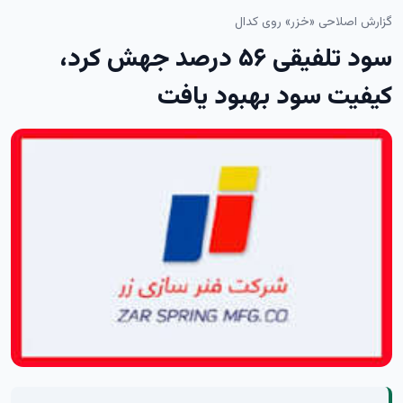
گزارش اصلاحی «خزر» روی کدال
سود تلفیقی ۵۶ درصد جهش کرد،
کیفیت سود بهبود یافت