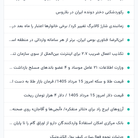
رکوردشکنی دختر دونده ایران در بلاروس
زمانبندی شارژ کالابرگ تغییر کرد/ برخی خانوارها اعتبار را ماه بعد دریافت می‌کنند
ابن‌الرضا: فناوری بومی ایران، برتر از هر سامانه وارداتی در منطقه است
تکذیب اعمال ضریب ۲.۷ برای اینترنت بین‌الملل از سوی سازمان تنظیم مقررات
وزارت اطلاعات: ۲۱ عامل موساد و ۴ عضو باندهای مسلح بازداشت شدند
قیمت طلا و سکه امروز 15 مرداد 1405/ فرمان بازار طلا به دست اونس جهانی افتاد
قیمت دلار امروز 15 مرداد 1405 / دلار ۴ هزار تومان ریخت
آرزوهای ایرج راد برای «تئاتر متفکر»/ «آبجی‌ها و آقاجان» روی صحنه می‌رود
بانک مرکزی امکان استفادۀ واردکنندگان دارو از اوراق گام را تا پایان امسال تمدید کرد
جزئیات نحوه فعال‌سازی کیف پول الکترونیک