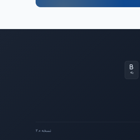
بله
نسخه ۲.۰