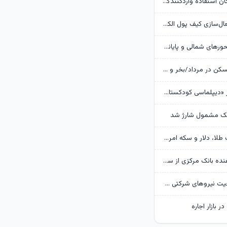
بانک مرکزی امکان استفادۀ واردکنندگان دارو از اوراق گام را تا پایان امسال تمدید کرد
جزئیات نحوه فعال‌سازی کیف پول الکترونیک
تردد روان در محورهای شمالی و پایانه‌های مرزی اربعین
وضعیت بازار مسکن در مرداد/بخر و بفروش‌ها دست از کار کشیدند
روایت گاردین از «دیپلماسی کودکستانی» ترامپ در برابر ایران
هک مشمول شارژ شد
پیش‌بینی قیمت طلا، دلار و سکه امروز 15 مرداد 1405/ بازار منتظر مذاکرات تنگه هرمز
گزارش تکان‌ دهنده بانک مرکزی از سفره ایرانی‌ها؛ تورم چگونه فقرا را فقیرتر کرد؟
گره تبدیل وضعیت نیروهای شرکتی / قانون مانع است یا پیمانکاران؟
ر بازار اجاره