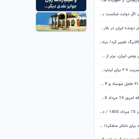
خانواده شهید لاریجانی: از اظهارات شتاب‌زده درباره چگونگی شهادت اجتناب کنید
یوسف پزشکیان: اگر دولت شکست بخورد، ایران شکست می‌خورد
رکوردشکنی دختر دونده ایران در بلاروس
زمانبندی شارژ کالابرگ تغییر کرد/ برخی خانوارها اعتبار را ماه بعد دریافت می‌کنند
ابن‌الرضا: فناوری بومی ایران، برتر از هر سامانه وارداتی در منطقه است
تکذیب اعمال ضریب ۲.۷ برای اینترنت بین‌الملل از سوی سازمان تنظیم مقررات
وزارت اطلاعات: ۲۱ عامل موساد و ۴ عضو باندهای مسلح بازداشت شدند
قیمت طلا و سکه امروز 15 مرداد 1405/ فرمان بازار طلا به دست اونس جهانی افتاد
قیمت دلار امروز 15 مرداد 1405 / دلار ۴ هزار تومان ریخت
آرزوهای ایرج راد برای «تئاتر متفکر»/ «آبجی‌ها و آقاجان» روی صحنه می‌رود