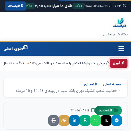
قیمت‌ها
یورو:
۷۴,۸۰۰
طلای ۱۸ عیار:
۳,۸۵۰,۰۰۰
سکه امامی:
۲,۵۰۰,۰۰۰
+۰.۳%
۰۷:۴۳
|
۱۴۰۵ مرداد ۱۶, جمعه
+۰.۱%
+۱.۲%
پایگاه خبری تحلیلی
منوی اصلی
کرد/ برخی خانوارها اعتبار را ماه بعد دریافت می‌کنند
تکذیب اعمال ضریب ۲.۷ برای اینترنت بین‌الملل از سوی سازمان تنظیم مقررات
فوری
صفحه اصلی
اقتصادی
فعالیت شعب کشیک تهران بانک سینا در روزهای 13، 14 و 16 تیرماه
۱۴۰۵/۰۴/۱۱
اقتصادی