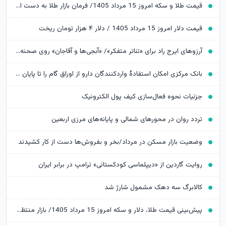
قیمت طلا و سکه امروز 15 مرداد 1405/ فرمان بازار طلا به دست اونس جهانی افتاد
قیمت دلار امروز 15 مرداد 1405 / دلار ۴ هزار تومان ریخت
آرزوهای ایرج راد برای «تئاتر متفکر»/ «آبجی‌ها و آقاجان» روی صحنه می‌رود
بانک مرکزی امکان استفادۀ واردکنندگان دارو از اوراق گام را تا پایان امسال تمدید کرد
جزئیات نحوه فعال‌سازی کیف پول الکترونیک
تردد روان در محورهای شمالی و پایانه‌های مرزی اربعین
وضعیت بازار مسکن در مرداد/بخر و بفروش‌ها دست از کار کشیدند
روایت گاردین از «دیپلماسی کودکستانی» ترامپ در برابر ایران
کالابرگ سه دهک مشمول شارژ شد
پیش‌بینی قیمت طلا، دلار و سکه امروز 15 مرداد 1405/ بازار منتظر مذاکرات تنگه هرمز