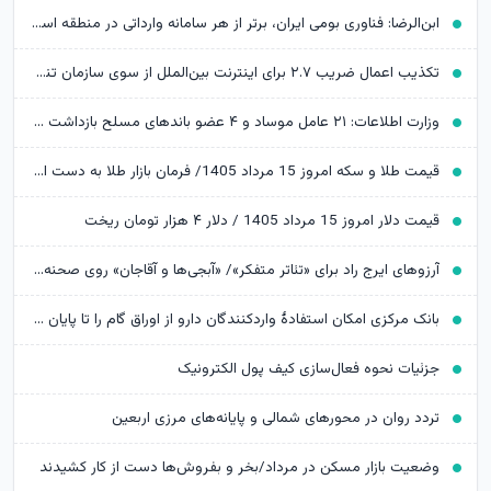
ابن‌الرضا: فناوری بومی ایران، برتر از هر سامانه وارداتی در منطقه است
تکذیب اعمال ضریب ۲.۷ برای اینترنت بین‌الملل از سوی سازمان تنظیم مقررات
وزارت اطلاعات: ۲۱ عامل موساد و ۴ عضو باندهای مسلح بازداشت شدند
قیمت طلا و سکه امروز 15 مرداد 1405/ فرمان بازار طلا به دست اونس جهانی افتاد
قیمت دلار امروز 15 مرداد 1405 / دلار ۴ هزار تومان ریخت
آرزوهای ایرج راد برای «تئاتر متفکر»/ «آبجی‌ها و آقاجان» روی صحنه می‌رود
بانک مرکزی امکان استفادۀ واردکنندگان دارو از اوراق گام را تا پایان امسال تمدید کرد
جزئیات نحوه فعال‌سازی کیف پول الکترونیک
تردد روان در محورهای شمالی و پایانه‌های مرزی اربعین
وضعیت بازار مسکن در مرداد/بخر و بفروش‌ها دست از کار کشیدند