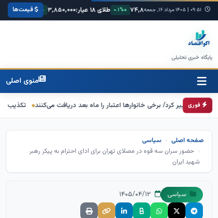
قیمت‌ها
۶۸,۴
یورو:
۷۴,۸۰۰
طلای ۱۸ عیار:
۳,۸۵۰,۰۰۰
سکه امامی:
۰۰,۰۰۰
+۰.۳%
۰۹:۵۱
|
۱۴۰۵ مرداد ۱۶, جمعه
+۰.۱%
+۱.۲%
پایگاه خبری تحلیلی
منوی اصلی
تغییر کرد/ برخی خانوارها اعتبار را ماه بعد دریافت می‌کنند
تکذیب اعمال ضریب ۲.۷ برای اینترنت بین‌الملل از سوی سازمان تنظیم 
فوری
صفحه اصلی
سیاسی
حضور سران سه قوه در مصلای تهران برای ادای احترام به پیکر رهبر
شهید ایران
۱۴۰۵/۰۴/۱۲
سیاسی