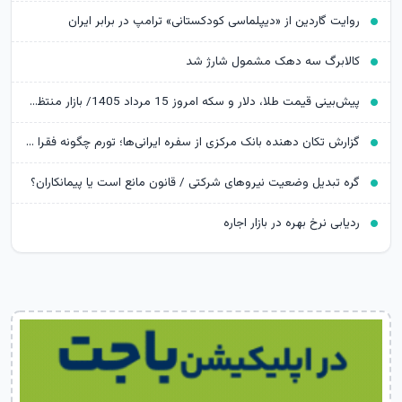
روایت گاردین از «دیپلماسی کودکستانی» ترامپ در برابر ایران
کالابرگ سه دهک مشمول شارژ شد
پیش‌بینی قیمت طلا، دلار و سکه امروز 15 مرداد 1405/ بازار منتظر مذاکرات تنگه هرمز
گزارش تکان‌ دهنده بانک مرکزی از سفره ایرانی‌ها؛ تورم چگونه فقرا را فقیرتر کرد؟
گره تبدیل وضعیت نیروهای شرکتی / قانون مانع است یا پیمانکاران؟
ردیابی نرخ بهره در بازار اجاره