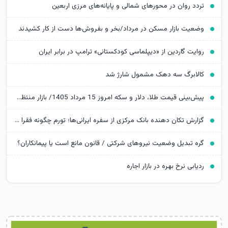
تردد روان در محورهای شمالی و پایانه‌های مرزی اربعین
وضعیت بازار مسکن در مرداد/بخر و بفروش‌ها دست از کار کشیدند
روایت گاردین از «دیپلماسی کودکستانی» ترامپ در برابر ایران
کالابرگ سه دهک مشمول شارژ شد
پیش‌بینی قیمت طلا، دلار و سکه امروز 15 مرداد 1405/ بازار منتظر مذاکرات تنگه هرمز
گزارش تکان‌ دهنده بانک مرکزی از سفره ایرانی‌ها؛ تورم چگونه فقرا را فقیرتر کرد؟
گره تبدیل وضعیت نیروهای شرکتی / قانون مانع است یا پیمانکاران؟
ردیابی نرخ بهره در بازار اجاره