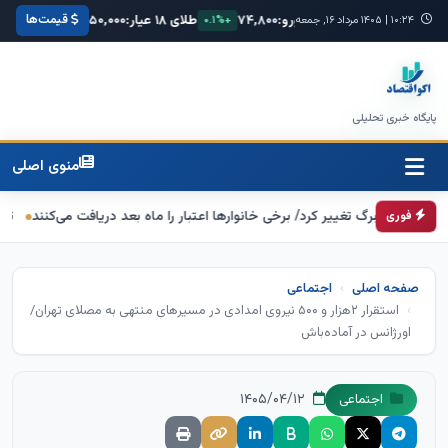
قیمت‌ها
:
۶۸,۴۲۰
یورو:
۷۴,۸۰۰
طلای ۱۸ عیار:
۳,۸۵۰,۰۰۰
سکه امامی:
۰۰۰
۱۰:۲۴
+۰.۳%
|
۱۴۰۵ مرداد ۱۶, جمعه
+۰.۱%
+۱.۲%
پایگاه خبری تحلیلی
منوی اصلی
برگ تغییر کرد/ برخی خانوارها اعتبار را ماه بعد دریافت می‌کنند
تکذیب اعمال ضریب ۲.۷ برای اینترنت بین‌الملل از سوی
فوری
صفحه اصلی
اجتماعی
استقرار ۲هزار و ۵۰۰ نیروی امدادی در مسیرهای منتهی به مصلای تهران/
اورژانس در آماده‌باش
۱۴۰۵/۰۴/۱۲
اجتماعی