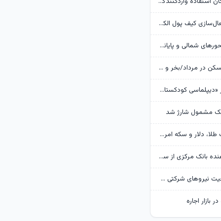
بانک مرکزی امکان استفادۀ واردکنندگان دارو از اوراق گام را تا پایان امسال تمدید کرد
جزئیات نحوه فعال‌سازی کیف پول الکترونیک
تردد روان در محورهای شمالی و پایانه‌های مرزی اربعین
وضعیت بازار مسکن در مرداد/بخر و بفروش‌ها دست از کار کشیدند
روایت گاردین از «دیپلماسی کودکستانی» ترامپ در برابر ایران
هک مشمول شارژ شد
پیش‌بینی قیمت طلا، دلار و سکه امروز 15 مرداد 1405/ بازار منتظر مذاکرات تنگه هرمز
گزارش تکان‌ دهنده بانک مرکزی از سفره ایرانی‌ها؛ تورم چگونه فقرا را فقیرتر کرد؟
گره تبدیل وضعیت نیروهای شرکتی / قانون مانع است یا پیمانکاران؟
ر بازار اجاره