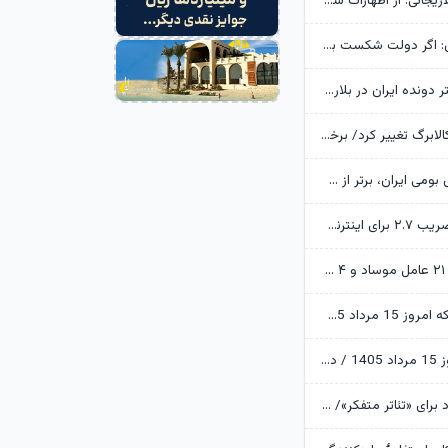
خانواده شهید لاریجانی: از اظهارات شتاب‌زده درباره چگونگی شهادت اجتناب کنید
یوسف پزشکیان: اگر دولت شکست بخورد، ایران شکست می‌خورد
رکوردشکنی دختر دونده ایران در بلاروس
زمانبندی شارژ کالابرگ تغییر کرد/ برخی خانوارها اعتبار را ماه بعد دریافت می‌کنند
ابن‌الرضا: فناوری بومی ایران، برتر از هر سامانه وارداتی در منطقه است
تکذیب اعمال ضریب ۲.۷ برای اینترنت بین‌الملل از سوی سازمان تنظیم مقررات
وزارت اطلاعات: ۲۱ عامل موساد و ۴ عضو باندهای مسلح بازداشت شدند
قیمت طلا و سکه امروز 15 مرداد 1405/ فرمان بازار طلا به دست اونس جهانی افتاد
قیمت دلار امروز 15 مرداد 1405 / دلار ۴ هزار تومان ریخت
آرزوهای ایرج راد برای «تئاتر متفکر»/ «آبجی‌ها و آقاجان» روی صحنه می‌رود