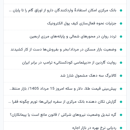
بانک مرکزی امکان استفادۀ واردکنندگان دارو از اوراق گام را تا پایان امسال تمدید کرد
جزئیات نحوه فعال‌سازی کیف پول الکترونیک
تردد روان در محورهای شمالی و پایانه‌های مرزی اربعین
وضعیت بازار مسکن در مرداد/بخر و بفروش‌ها دست از کار کشیدند
روایت گاردین از «دیپلماسی کودکستانی» ترامپ در برابر ایران
کالابرگ سه دهک مشمول شارژ شد
پیش‌بینی قیمت طلا، دلار و سکه امروز 15 مرداد 1405/ بازار منتظر مذاکرات تنگه هرمز
گزارش تکان‌ دهنده بانک مرکزی از سفره ایرانی‌ها؛ تورم چگونه فقرا را فقیرتر کرد؟
گره تبدیل وضعیت نیروهای شرکتی / قانون مانع است یا پیمانکاران؟
ردیابی نرخ بهره در بازار اجاره