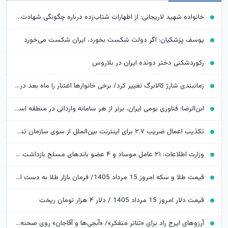
خانواده شهید لاریجانی: از اظهارات شتاب‌زده درباره چگونگی شهادت اجتناب کنید
یوسف پزشکیان: اگر دولت شکست بخورد، ایران شکست می‌خورد
رکوردشکنی دختر دونده ایران در بلاروس
زمانبندی شارژ کالابرگ تغییر کرد/ برخی خانوارها اعتبار را ماه بعد دریافت می‌کنند
ابن‌الرضا: فناوری بومی ایران، برتر از هر سامانه وارداتی در منطقه است
تکذیب اعمال ضریب ۲.۷ برای اینترنت بین‌الملل از سوی سازمان تنظیم مقررات
وزارت اطلاعات: ۲۱ عامل موساد و ۴ عضو باندهای مسلح بازداشت شدند
قیمت طلا و سکه امروز 15 مرداد 1405/ فرمان بازار طلا به دست اونس جهانی افتاد
قیمت دلار امروز 15 مرداد 1405 / دلار ۴ هزار تومان ریخت
آرزوهای ایرج راد برای «تئاتر متفکر»/ «آبجی‌ها و آقاجان» روی صحنه می‌رود