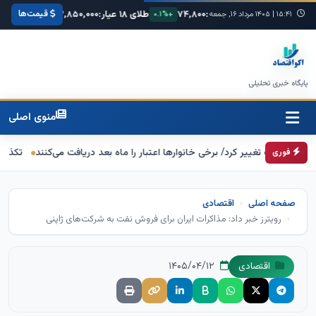
قیمت‌ها
۶۸,۴۲۰
یورو:
۷۴,۸۰۰
طلای ۱۸ عیار:
۳,۸۵۰,۰۰۰
سکه امامی:
۰۰۰
+۰.۳%
۱۵:۴۱
|
۱۴۰۵ مرداد ۱۶, جمعه
+۰.۱%
+۱.۲%
پایگاه خبری تحلیلی
منوی اصلی
رگ تغییر کرد/ برخی خانوارها اعتبار را ماه بعد دریافت می‌کنند
تکذیب اعمال ضریب ۲.۷ برای اینترنت بین‌الملل از سوی سا
فوری
صفحه اصلی
اقتصادی
رویترز خبر داد: مذاکرات ایران برای فروش نفت به شرکت‌های ژاپنی
۱۴۰۵/۰۴/۱۲
اقتصادی