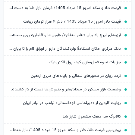
قیمت طلا و سکه امروز 15 مرداد 1405/ فرمان بازار طلا به دست اونس جهانی افتاد
قیمت دلار امروز 15 مرداد 1405 / دلار ۴ هزار تومان ریخت
آرزوهای ایرج راد برای «تئاتر متفکر»/ «آبجی‌ها و آقاجان» روی صحنه می‌رود
بانک مرکزی امکان استفادۀ واردکنندگان دارو از اوراق گام را تا پایان امسال تمدید کرد
جزئیات نحوه فعال‌سازی کیف پول الکترونیک
تردد روان در محورهای شمالی و پایانه‌های مرزی اربعین
وضعیت بازار مسکن در مرداد/بخر و بفروش‌ها دست از کار کشیدند
روایت گاردین از «دیپلماسی کودکستانی» ترامپ در برابر ایران
کالابرگ سه دهک مشمول شارژ شد
پیش‌بینی قیمت طلا، دلار و سکه امروز 15 مرداد 1405/ بازار منتظر مذاکرات تنگه هرمز