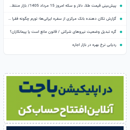
پیش‌بینی قیمت طلا، دلار و سکه امروز 15 مرداد 1405/ بازار منتظر مذاکرات تنگه هرمز
گزارش تکان‌ دهنده بانک مرکزی از سفره ایرانی‌ها؛ تورم چگونه فقرا را فقیرتر کرد؟
گره تبدیل وضعیت نیروهای شرکتی / قانون مانع است یا پیمانکاران؟
ردیابی نرخ بهره در بازار اجاره