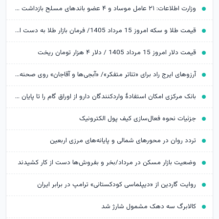
وزارت اطلاعات: ۲۱ عامل موساد و ۴ عضو باندهای مسلح بازداشت شدند
قیمت طلا و سکه امروز 15 مرداد 1405/ فرمان بازار طلا به دست اونس جهانی افتاد
قیمت دلار امروز 15 مرداد 1405 / دلار ۴ هزار تومان ریخت
آرزوهای ایرج راد برای «تئاتر متفکر»/ «آبجی‌ها و آقاجان» روی صحنه می‌رود
بانک مرکزی امکان استفادۀ واردکنندگان دارو از اوراق گام را تا پایان امسال تمدید کرد
جزئیات نحوه فعال‌سازی کیف پول الکترونیک
تردد روان در محورهای شمالی و پایانه‌های مرزی اربعین
وضعیت بازار مسکن در مرداد/بخر و بفروش‌ها دست از کار کشیدند
روایت گاردین از «دیپلماسی کودکستانی» ترامپ در برابر ایران
کالابرگ سه دهک مشمول شارژ شد