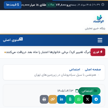
قیمت‌ها
کا:
۶۸,۴۲۰
یورو:
۷۴,۸۰۰
طلای ۱۸ عیار:
۳,۸۵۰,۰۰۰
سکه امامی:
۰
۲۰:۳۹
|
+۰.۳%
۱۴۰۵ مرداد ۱۶, جمعه
+۰.۱%
+۱.۲%
پایگاه خبری تحلیلی
منوی اصلی
الابرگ تغییر کرد/ برخی خانوارها اعتبار را ماه بعد دریافت می‌کنند
تکذیب اعمال ضریب ۲.۷ برای اینترنت بین‌الم
فوری
صفحه اصلی
اجتماعی
هم‌نفس با سیل سیاه‌پوشان در زیرزمین‌های تهران
۱۴۰۵/۰۴/۱۳
اجتماعی