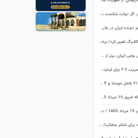
خانواده شهید لاریجانی: از اظهارات شتاب‌زده درباره چگونگی شهادت اجتناب کنید
یوسف پزشکیان: اگر دولت شکست بخورد، ایران شکست می‌خورد
رکوردشکنی دختر دونده ایران در بلاروس
زمانبندی شارژ کالابرگ تغییر کرد/ برخی خانوارها اعتبار را ماه بعد دریافت می‌کنند
ابن‌الرضا: فناوری بومی ایران، برتر از هر سامانه وارداتی در منطقه است
تکذیب اعمال ضریب ۲.۷ برای اینترنت بین‌الملل از سوی سازمان تنظیم مقررات
وزارت اطلاعات: ۲۱ عامل موساد و ۴ عضو باندهای مسلح بازداشت شدند
قیمت طلا و سکه امروز 15 مرداد 1405/ فرمان بازار طلا به دست اونس جهانی افتاد
قیمت دلار امروز 15 مرداد 1405 / دلار ۴ هزار تومان ریخت
آرزوهای ایرج راد برای «تئاتر متفکر»/ «آبجی‌ها و آقاجان» روی صحنه می‌رود