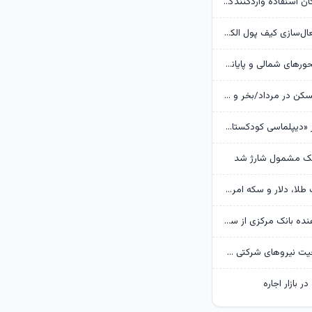
بانک مرکزی امکان استفادۀ واردکنندگان دارو از اوراق گام را تا پایان امسال تمدید کرد
جزئیات نحوه فعال‌سازی کیف پول الکترونیک
تردد روان در محورهای شمالی و پایانه‌های مرزی اربعین
وضعیت بازار مسکن در مرداد/بخر و بفروش‌ها دست از کار کشیدند
روایت گاردین از «دیپلماسی کودکستانی» ترامپ در برابر ایران
هک مشمول شارژ شد
پیش‌بینی قیمت طلا، دلار و سکه امروز 15 مرداد 1405/ بازار منتظر مذاکرات تنگه هرمز
گزارش تکان‌ دهنده بانک مرکزی از سفره ایرانی‌ها؛ تورم چگونه فقرا را فقیرتر کرد؟
گره تبدیل وضعیت نیروهای شرکتی / قانون مانع است یا پیمانکاران؟
ر بازار اجاره