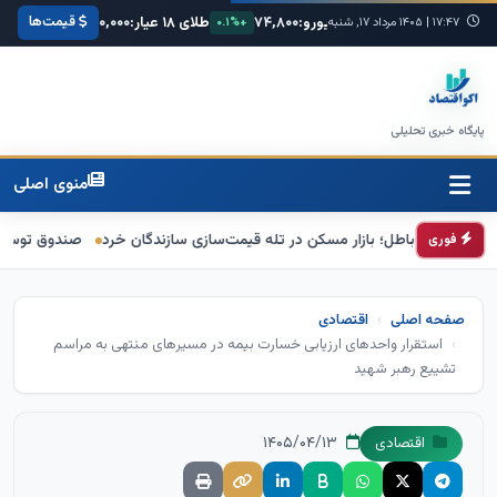
قیمت‌ها
یکا:
۶۸,۴۲۰
یورو:
۷۴,۸۰۰
طلای ۱۸ عیار:
۳,۸۵۰,۰۰۰
سکه امامی:
۱۷:۴۷
|
+۰.۳%
۱۴۰۵ مرداد ۱۷, شنبه
+۰.۱%
+۱.۲%
پایگاه خبری تحلیلی
منوی اصلی
 باطل؛ بازار مسکن در تله قیمت‌سازی سازندگان خرد
صندوق توسعه ملی نقشی 
فوری
صفحه اصلی
اقتصادی
استقرار واحدهای ارزیابی خسارت بیمه در مسیرهای منتهی به مراسم
تشییع رهبر شهید
۱۴۰۵/۰۴/۱۳
اقتصادی