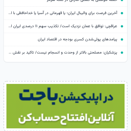
آخرین فرصت برای والیبال ایران؛ یا قهرمانی در آسیا یا خداحافظی با المپیک
عراقچی: توافق با عمان نزدیک است/ تکذیب سهم ۱۱ درصدی ایران از خزر
پیامدهای پولی‌شدن کسری بودجه در اقتصاد ایران
پزشکیان: مصلحتی بالاتر از وحدت و انسجام نیست/ تاکید بر نقش خبرنگاران در ایجاد فضای همدلی