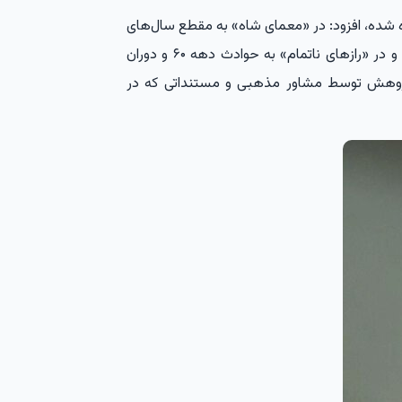
ده شده، افزود: در «معمای شاه» به مقطع سال‌های
۵۶ و ۵۷ و دوران زندان رهبری در ساواک پرداخته شد و در «رازهای ناتمام» به حوادث دهه ۶۰ و دوران
ژوهش توسط مشاور مذهبی و مستنداتی که در