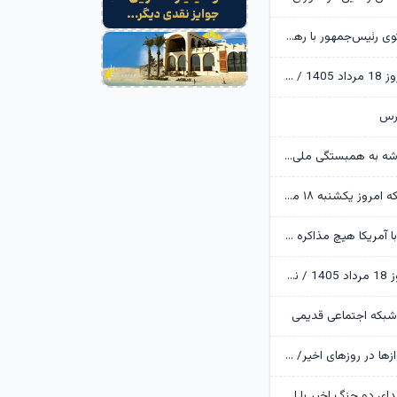
دیدار و گفت‌وگوی رئیس‌جمهور با رهبر معظم انقلاب درباره مسائل اقتصادی و نظامی کشور
پایان بورس امروز 18 مرداد 1405 / سقف تاریخی ارزش معاملات خرد شکسته شد
ورس
وزیر کشور: خدشه به همبستگی ملی گناهی نابخشودنی است
قیمت طلا و سکه امروز یکشنبه ۱۸ مرداد ۱۴۰۵ / اصلاح قیمت‌ها در بازار طلا ادامه دارد
عراقچی: اکنون با آمریکا هیچ مذاکره ای نداریم
قیمت دلار امروز 18 مرداد 1405 / نوسان دلار در کریدور 180 هزار تومانی
شبکه اجتماعی قدیمی
دلایل تاخیر پروازها در روزهای اخیر/ به دنبال جایگزینی هواپیماهای نو هستیم
۴۰ درصد از شهدای دو جنگ اخیر با استفاده از علم ژنتیک شناسایی شدند/ ۳۵۱۹ شهید جنگ رمضان