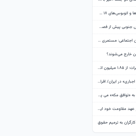
ورود متروباس‌ها و اتوبوس‌های ۱۸ متری برقی به تهران
آماده‌سازی پارس جنوبی پیش از فصل سرد
مدیرعامل تامین اجتماعی: مستمری بازنشستگان فاصله زیادی با هزینه‌های آنها دارد
ران خارج می‌شوند؟
مدیرعامل مخابرات: از ۱.۸۵ میلیون اتصال فیبر نوری عبور کردیم/ مخابرات «معدن طلایی» است که ظرفیت‌های آن در حال استخراج است
شیوع «کم‌کاری اجباری» در ایران/ افراد شاغل باید به ساعات کاری کمتر و دستمزد کمتر رضایت دهند
یک کشور دیگر به «توافق مکه» می پیوندد/ ترکیه خیال ایران را راحت کرد
عراقچی:ایران بر عهد مقاومت خود ایستاده است/ جنایت‌ها را نه فراموش می‌کنیم نه می‌بخشیم
کارگران به ترمیم حقوق