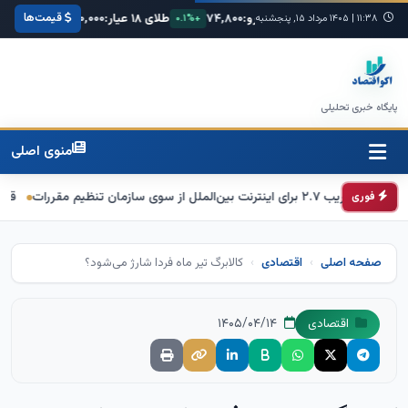
قیمت‌ها
یکا:
۶۸,۴۲۰
یورو:
۷۴,۸۰۰
طلای ۱۸ عیار:
۳,۸۵۰,۰۰۰
سکه امامی:
۱۱:۳۸
|
+۰.۳%
۱۴۰۵ مرداد ۱۵, پنجشنبه
+۰.۱%
+۱.۲%
پایگاه خبری تحلیلی
منوی اصلی
ی سازمان تنظیم مقررات
قیمت طلا و سکه امروز 15 مرداد 1405/ فرمان باز
فوری
صفحه اصلی
اقتصادی
کالابرگ تیر ماه فردا شارژ می‌شود؟
۱۴۰۵/۰۴/۱۴
اقتصادی