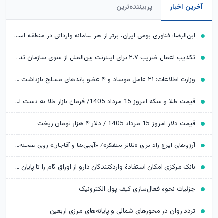
آخرین اخبار
پربیننده‌ترین
ابن‌الرضا: فناوری بومی ایران، برتر از هر سامانه وارداتی در منطقه است
تکذیب اعمال ضریب ۲.۷ برای اینترنت بین‌الملل از سوی سازمان تنظیم مقررات
وزارت اطلاعات: ۲۱ عامل موساد و ۴ عضو باندهای مسلح بازداشت شدند
قیمت طلا و سکه امروز 15 مرداد 1405/ فرمان بازار طلا به دست اونس جهانی افتاد
قیمت دلار امروز 15 مرداد 1405 / دلار ۴ هزار تومان ریخت
آرزوهای ایرج راد برای «تئاتر متفکر»/ «آبجی‌ها و آقاجان» روی صحنه می‌رود
بانک مرکزی امکان استفادۀ واردکنندگان دارو از اوراق گام را تا پایان امسال تمدید کرد
جزئیات نحوه فعال‌سازی کیف پول الکترونیک
تردد روان در محورهای شمالی و پایانه‌های مرزی اربعین