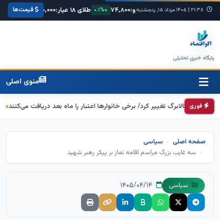
قیمت‌ها
مریکا:
۶۸,۴۲۰
یورو:
۷۴,۸۰۰
طلای ۱۸ عیار:
۳,۸۵۰,۰۰۰
سکه امامی
۲۱:۳۸
|
+۰.۳%
۱۴۰۵ مرداد ۱۵, پنجشنبه
+۰.۱%
+۱.۲%
پایگاه خبری تحلیلی
منوی اصلی
ژ کالابرگ تغییر کرد/ برخی خانوارها اعتبار را ماه بعد دریافت می‌کنند
تکذیب اعمال ضریب ۲.۷ برای اینتر
فوری
صفحه اصلی
سیاسی
سه غایب بزرگ مراسم اقامه نماز بر پیکر رهبر شهید
۱۴۰۵/۰۴/۱۴
سیاسی