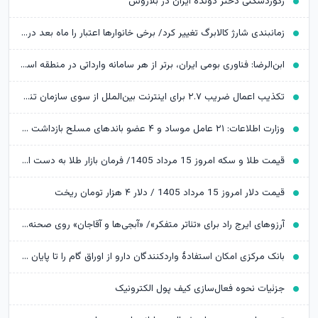
رکوردشکنی دختر دونده ایران در بلاروس
زمانبندی شارژ کالابرگ تغییر کرد/ برخی خانوارها اعتبار را ماه بعد دریافت می‌کنند
ابن‌الرضا: فناوری بومی ایران، برتر از هر سامانه وارداتی در منطقه است
تکذیب اعمال ضریب ۲.۷ برای اینترنت بین‌الملل از سوی سازمان تنظیم مقررات
وزارت اطلاعات: ۲۱ عامل موساد و ۴ عضو باندهای مسلح بازداشت شدند
قیمت طلا و سکه امروز 15 مرداد 1405/ فرمان بازار طلا به دست اونس جهانی افتاد
قیمت دلار امروز 15 مرداد 1405 / دلار ۴ هزار تومان ریخت
آرزوهای ایرج راد برای «تئاتر متفکر»/ «آبجی‌ها و آقاجان» روی صحنه می‌رود
بانک مرکزی امکان استفادۀ واردکنندگان دارو از اوراق گام را تا پایان امسال تمدید کرد
جزئیات نحوه فعال‌سازی کیف پول الکترونیک