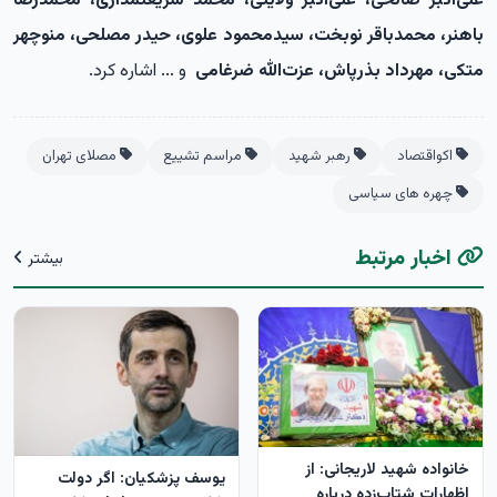
علی‌اکبر صالحی، علی‌اکبر ولایتی، محمد شریعتمداری، محمدرضا
باهنر، محمدباقر نوبخت، سیدمحمود علوی، حیدر مصلحی، منوچهر
متکی، مهرداد بذرپاش، عزت‌الله ضرغامی
و ... اشاره کرد.
اکواقتصاد
رهبر شهید
مراسم تشییع
مصلای تهران
چهره های سیاسی
اخبار مرتبط
بیشتر
خانواده شهید لاریجانی: از
یوسف پزشکیان: اگر دولت
اظهارات شتاب‌زده درباره