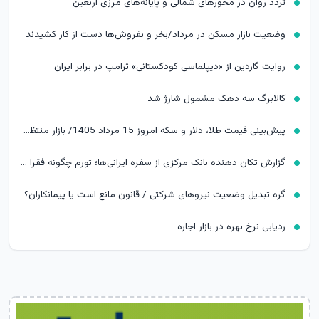
تردد روان در محورهای شمالی و پایانه‌های مرزی اربعین
وضعیت بازار مسکن در مرداد/بخر و بفروش‌ها دست از کار کشیدند
روایت گاردین از «دیپلماسی کودکستانی» ترامپ در برابر ایران
کالابرگ سه دهک مشمول شارژ شد
پیش‌بینی قیمت طلا، دلار و سکه امروز 15 مرداد 1405/ بازار منتظر مذاکرات تنگه هرمز
گزارش تکان‌ دهنده بانک مرکزی از سفره ایرانی‌ها؛ تورم چگونه فقرا را فقیرتر کرد؟
گره تبدیل وضعیت نیروهای شرکتی / قانون مانع است یا پیمانکاران؟
ردیابی نرخ بهره در بازار اجاره