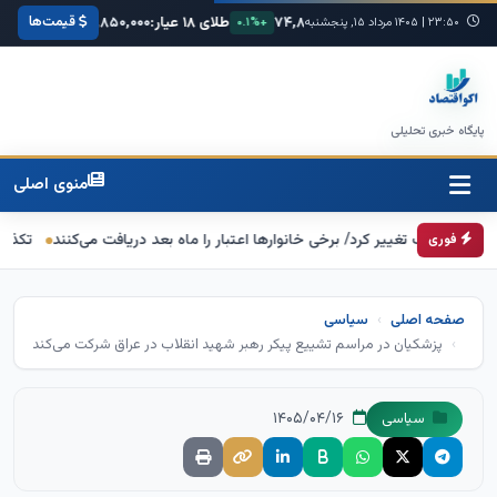
قیمت‌ها
:
۶۸,۴۲۰
یورو:
۷۴,۸۰۰
طلای ۱۸ عیار:
۳,۸۵۰,۰۰۰
سکه امامی:
۰۰۰
+۰.۳%
۲۳:۵۰
|
۱۴۰۵ مرداد ۱۵, پنجشنبه
+۰.۱%
+۱.۲%
پایگاه خبری تحلیلی
منوی اصلی
برگ تغییر کرد/ برخی خانوارها اعتبار را ماه بعد دریافت می‌کنند
تکذیب اعمال ضریب ۲.۷ برای اینترنت بین‌الملل از سوی 
فوری
صفحه اصلی
سیاسی
پزشکیان در مراسم تشییع پیکر رهبر شهید انقلاب در عراق شرکت می‌کند
۱۴۰۵/۰۴/۱۶
سیاسی