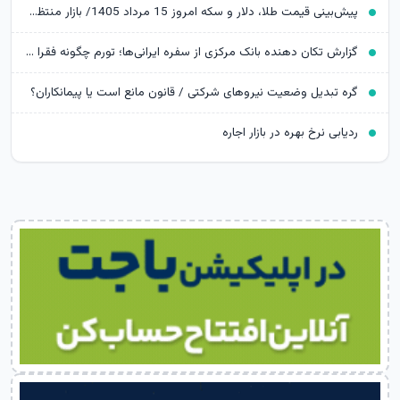
پیش‌بینی قیمت طلا، دلار و سکه امروز 15 مرداد 1405/ بازار منتظر مذاکرات تنگه هرمز
گزارش تکان‌ دهنده بانک مرکزی از سفره ایرانی‌ها؛ تورم چگونه فقرا را فقیرتر کرد؟
گره تبدیل وضعیت نیروهای شرکتی / قانون مانع است یا پیمانکاران؟
ردیابی نرخ بهره در بازار اجاره