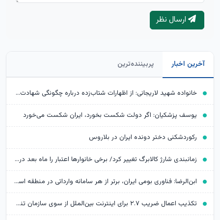
ارسال نظر
آخرین اخبار
پربیننده‌ترین
خانواده شهید لاریجانی: از اظهارات شتاب‌زده درباره چگونگی شهادت اجتناب کنید
یوسف پزشکیان: اگر دولت شکست بخورد، ایران شکست می‌خورد
رکوردشکنی دختر دونده ایران در بلاروس
زمانبندی شارژ کالابرگ تغییر کرد/ برخی خانوارها اعتبار را ماه بعد دریافت می‌کنند
ابن‌الرضا: فناوری بومی ایران، برتر از هر سامانه وارداتی در منطقه است
تکذیب اعمال ضریب ۲.۷ برای اینترنت بین‌الملل از سوی سازمان تنظیم مقررات