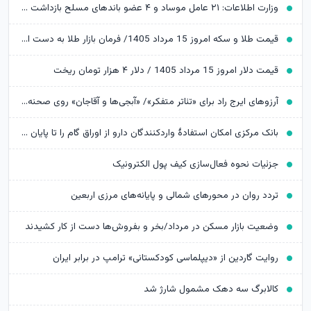
وزارت اطلاعات: ۲۱ عامل موساد و ۴ عضو باندهای مسلح بازداشت شدند
قیمت طلا و سکه امروز 15 مرداد 1405/ فرمان بازار طلا به دست اونس جهانی افتاد
قیمت دلار امروز 15 مرداد 1405 / دلار ۴ هزار تومان ریخت
آرزوهای ایرج راد برای «تئاتر متفکر»/ «آبجی‌ها و آقاجان» روی صحنه می‌رود
بانک مرکزی امکان استفادۀ واردکنندگان دارو از اوراق گام را تا پایان امسال تمدید کرد
جزئیات نحوه فعال‌سازی کیف پول الکترونیک
تردد روان در محورهای شمالی و پایانه‌های مرزی اربعین
وضعیت بازار مسکن در مرداد/بخر و بفروش‌ها دست از کار کشیدند
روایت گاردین از «دیپلماسی کودکستانی» ترامپ در برابر ایران
کالابرگ سه دهک مشمول شارژ شد