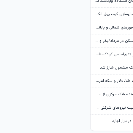
بانک مرکزی امکان استفادۀ واردکنندگان دارو از اوراق گام را تا پایان امسال تمدید کرد
جزئیات نحوه فعال‌سازی کیف پول الکترونیک
تردد روان در محورهای شمالی و پایانه‌های مرزی اربعین
وضعیت بازار مسکن در مرداد/بخر و بفروش‌ها دست از کار کشیدند
روایت گاردین از «دیپلماسی کودکستانی» ترامپ در برابر ایران
هک مشمول شارژ شد
پیش‌بینی قیمت طلا، دلار و سکه امروز 15 مرداد 1405/ بازار منتظر مذاکرات تنگه هرمز
گزارش تکان‌ دهنده بانک مرکزی از سفره ایرانی‌ها؛ تورم چگونه فقرا را فقیرتر کرد؟
گره تبدیل وضعیت نیروهای شرکتی / قانون مانع است یا پیمانکاران؟
ر بازار اجاره