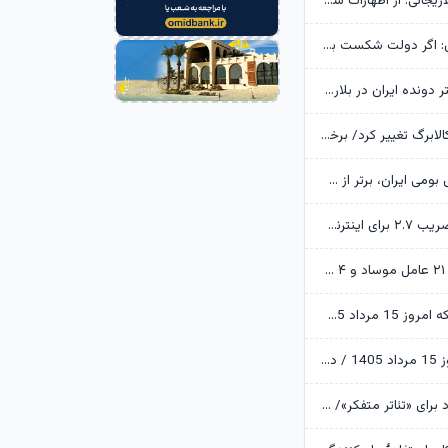
خانواده شهید لاریجانی: از اظهارات شتاب‌زده درباره چگونگی شهادت اجتناب کنید
یوسف پزشکیان: اگر دولت شکست بخورد، ایران شکست می‌خورد
رکوردشکنی دختر دونده ایران در بلاروس
زمانبندی شارژ کالابرگ تغییر کرد/ برخی خانوارها اعتبار را ماه بعد دریافت می‌کنند
ابن‌الرضا: فناوری بومی ایران، برتر از هر سامانه وارداتی در منطقه است
تکذیب اعمال ضریب ۲.۷ برای اینترنت بین‌الملل از سوی سازمان تنظیم مقررات
وزارت اطلاعات: ۲۱ عامل موساد و ۴ عضو باندهای مسلح بازداشت شدند
قیمت طلا و سکه امروز 15 مرداد 1405/ فرمان بازار طلا به دست اونس جهانی افتاد
قیمت دلار امروز 15 مرداد 1405 / دلار ۴ هزار تومان ریخت
آرزوهای ایرج راد برای «تئاتر متفکر»/ «آبجی‌ها و آقاجان» روی صحنه می‌رود