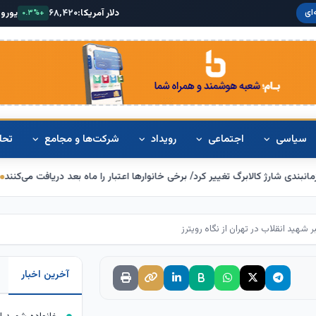
دلار آمریکا:
۶۸,۴۲۰
یورو:
۷۴,۸۰۰
طلای ۱۸ عیار:
ای
+۰.۱%
+۰.۳%
سیاسی
اجتماعی
رویداد
شرکت‌ها و مجامع
تحل
/ برخی خانوارها اعتبار را ماه بعد دریافت می‌کنند
تکذیب اعمال ضریب ۲.۷ برای اینترنت بین‌الملل از سوی سازمان تنظیم مقررات
هید انقلاب در تهران از نگاه رویترز
آخرین اخبار