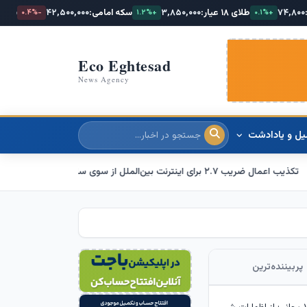
۳,۸۵۰,۰۰۰
سکه امامی:
۴۲,۵۰۰,۰۰۰
سکه بهار:
۳۹,۸۰۰,۰۰۰
-۰.۲%
-۰.۴%
+۱.۲%
Eco Eghtesad
News Agency
یل و یادادشت
درباره ما
قیمت طلا و سکه امروز 15 مرداد 1405/ فرمان بازار طلا به دست اونس جهانی افتاد
پربیننده‌ترین