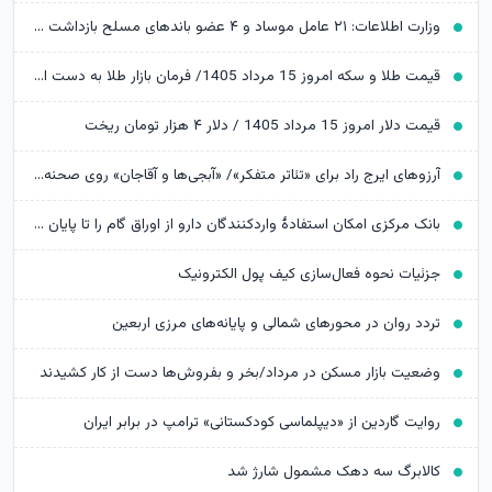
وزارت اطلاعات: ۲۱ عامل موساد و ۴ عضو باندهای مسلح بازداشت شدند
قیمت طلا و سکه امروز 15 مرداد 1405/ فرمان بازار طلا به دست اونس جهانی افتاد
قیمت دلار امروز 15 مرداد 1405 / دلار ۴ هزار تومان ریخت
آرزوهای ایرج راد برای «تئاتر متفکر»/ «آبجی‌ها و آقاجان» روی صحنه می‌رود
بانک مرکزی امکان استفادۀ واردکنندگان دارو از اوراق گام را تا پایان امسال تمدید کرد
جزئیات نحوه فعال‌سازی کیف پول الکترونیک
تردد روان در محورهای شمالی و پایانه‌های مرزی اربعین
وضعیت بازار مسکن در مرداد/بخر و بفروش‌ها دست از کار کشیدند
روایت گاردین از «دیپلماسی کودکستانی» ترامپ در برابر ایران
کالابرگ سه دهک مشمول شارژ شد