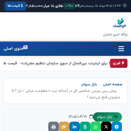
قیمت‌ها
۶۸,۴
یورو:
۷۴,۸۰۰
طلای ۱۸ عیار:
۳,۸۵۰,۰۰۰
سکه امامی:
۰,۰۰۰
+۰.۳%
۱۱:۳۲
|
۱۴۰۵ مرداد ۱۵, پنجشنبه
+۰.۱%
+۱.۲%
پایگاه خبری تحلیلی
منوی اصلی
قیمت طلا و سکه امروز 15 مرداد 1405/ فرمان بازار طلا به دست اونس جهانی اف
فوری
صفحه اصلی
بازار سهام
پیش بینی بورس؛ شاخص کل در آستانه نبرد با مقاومت حیاتی / تراز 5.7
میلیونی فتح می‌شود؟
۱۴۰۵/۰۴/۱۶
بازار سهام