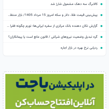
کالابرگ سه دهک مشمول شارژ شد
پیش‌بینی قیمت طلا، دلار و سکه امروز 15 مرداد 1405/ بازار منتظر مذاکرات تنگه هرمز
گزارش تکان‌ دهنده بانک مرکزی از سفره ایرانی‌ها؛ تورم چگونه فقرا را فقیرتر کرد؟
گره تبدیل وضعیت نیروهای شرکتی / قانون مانع است یا پیمانکاران؟
ردیابی نرخ بهره در بازار اجاره