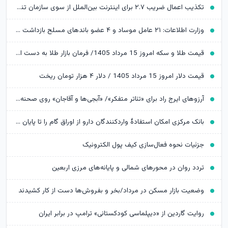
تکذیب اعمال ضریب ۲.۷ برای اینترنت بین‌الملل از سوی سازمان تنظیم مقررات
وزارت اطلاعات: ۲۱ عامل موساد و ۴ عضو باندهای مسلح بازداشت شدند
قیمت طلا و سکه امروز 15 مرداد 1405/ فرمان بازار طلا به دست اونس جهانی افتاد
قیمت دلار امروز 15 مرداد 1405 / دلار ۴ هزار تومان ریخت
آرزوهای ایرج راد برای «تئاتر متفکر»/ «آبجی‌ها و آقاجان» روی صحنه می‌رود
بانک مرکزی امکان استفادۀ واردکنندگان دارو از اوراق گام را تا پایان امسال تمدید کرد
جزئیات نحوه فعال‌سازی کیف پول الکترونیک
تردد روان در محورهای شمالی و پایانه‌های مرزی اربعین
وضعیت بازار مسکن در مرداد/بخر و بفروش‌ها دست از کار کشیدند
روایت گاردین از «دیپلماسی کودکستانی» ترامپ در برابر ایران