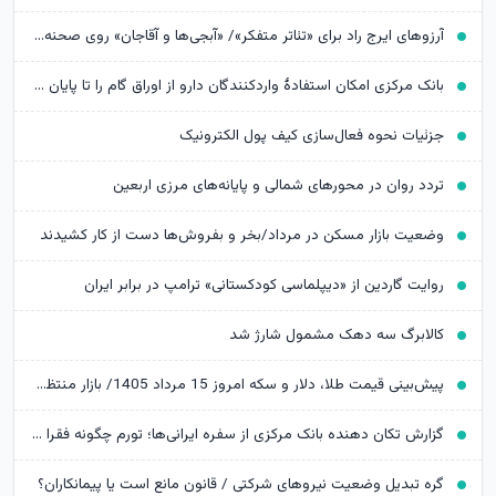
آرزوهای ایرج راد برای «تئاتر متفکر»/ «آبجی‌ها و آقاجان» روی صحنه می‌رود
بانک مرکزی امکان استفادۀ واردکنندگان دارو از اوراق گام را تا پایان امسال تمدید کرد
جزئیات نحوه فعال‌سازی کیف پول الکترونیک
تردد روان در محورهای شمالی و پایانه‌های مرزی اربعین
وضعیت بازار مسکن در مرداد/بخر و بفروش‌ها دست از کار کشیدند
روایت گاردین از «دیپلماسی کودکستانی» ترامپ در برابر ایران
کالابرگ سه دهک مشمول شارژ شد
پیش‌بینی قیمت طلا، دلار و سکه امروز 15 مرداد 1405/ بازار منتظر مذاکرات تنگه هرمز
گزارش تکان‌ دهنده بانک مرکزی از سفره ایرانی‌ها؛ تورم چگونه فقرا را فقیرتر کرد؟
گره تبدیل وضعیت نیروهای شرکتی / قانون مانع است یا پیمانکاران؟