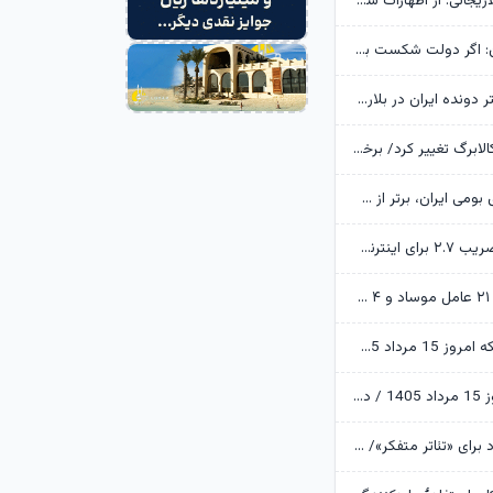
خانواده شهید لاریجانی: از اظهارات شتاب‌زده درباره چگونگی شهادت اجتناب کنید
یوسف پزشکیان: اگر دولت شکست بخورد، ایران شکست می‌خورد
رکوردشکنی دختر دونده ایران در بلاروس
زمانبندی شارژ کالابرگ تغییر کرد/ برخی خانوارها اعتبار را ماه بعد دریافت می‌کنند
ابن‌الرضا: فناوری بومی ایران، برتر از هر سامانه وارداتی در منطقه است
تکذیب اعمال ضریب ۲.۷ برای اینترنت بین‌الملل از سوی سازمان تنظیم مقررات
وزارت اطلاعات: ۲۱ عامل موساد و ۴ عضو باندهای مسلح بازداشت شدند
قیمت طلا و سکه امروز 15 مرداد 1405/ فرمان بازار طلا به دست اونس جهانی افتاد
قیمت دلار امروز 15 مرداد 1405 / دلار ۴ هزار تومان ریخت
آرزوهای ایرج راد برای «تئاتر متفکر»/ «آبجی‌ها و آقاجان» روی صحنه می‌رود