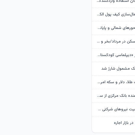
بانک مرکزی امکان استفادۀ واردکنندگان دارو از اوراق گام را تا پایان امسال تمدید کرد
جزئیات نحوه فعال‌سازی کیف پول الکترونیک
تردد روان در محورهای شمالی و پایانه‌های مرزی اربعین
وضعیت بازار مسکن در مرداد/بخر و بفروش‌ها دست از کار کشیدند
روایت گاردین از «دیپلماسی کودکستانی» ترامپ در برابر ایران
هک مشمول شارژ شد
پیش‌بینی قیمت طلا، دلار و سکه امروز 15 مرداد 1405/ بازار منتظر مذاکرات تنگه هرمز
گزارش تکان‌ دهنده بانک مرکزی از سفره ایرانی‌ها؛ تورم چگونه فقرا را فقیرتر کرد؟
گره تبدیل وضعیت نیروهای شرکتی / قانون مانع است یا پیمانکاران؟
ر بازار اجاره