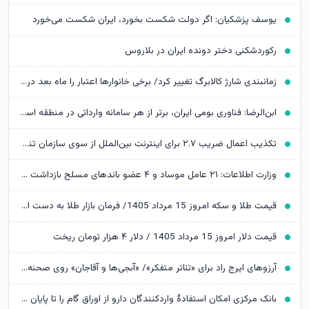
یوسف پزشکیان: اگر دولت شکست بخورد، ایران شکست می‌خورد
رکوردشکنی دختر دونده ایران در بلاروس
زمانبندی شارژ کالابرگ تغییر کرد/ برخی خانوارها اعتبار را ماه بعد دریافت می‌کنند
ابن‌الرضا: فناوری بومی ایران، برتر از هر سامانه وارداتی در منطقه است
تکذیب اعمال ضریب ۲.۷ برای اینترنت بین‌الملل از سوی سازمان تنظیم مقررات
وزارت اطلاعات: ۲۱ عامل موساد و ۴ عضو باندهای مسلح بازداشت شدند
قیمت طلا و سکه امروز 15 مرداد 1405/ فرمان بازار طلا به دست اونس جهانی افتاد
قیمت دلار امروز 15 مرداد 1405 / دلار ۴ هزار تومان ریخت
آرزوهای ایرج راد برای «تئاتر متفکر»/ «آبجی‌ها و آقاجان» روی صحنه می‌رود
بانک مرکزی امکان استفادۀ واردکنندگان دارو از اوراق گام را تا پایان امسال تمدید کرد