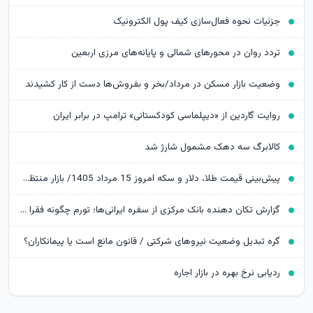
جزئیات نحوه فعال‌سازی کیف پول الکترونیک
تردد روان در محورهای شمالی و پایانه‌های مرزی اربعین
وضعیت بازار مسکن در مرداد/بخر و بفروش‌ها دست از کار کشیدند
روایت گاردین از «دیپلماسی کودکستانی» ترامپ در برابر ایران
کالابرگ سه دهک مشمول شارژ شد
پیش‌بینی قیمت طلا، دلار و سکه امروز 15 مرداد 1405/ بازار منتظر مذاکرات تنگه هرمز
گزارش تکان‌ دهنده بانک مرکزی از سفره ایرانی‌ها؛ تورم چگونه فقرا را فقیرتر کرد؟
گره تبدیل وضعیت نیروهای شرکتی / قانون مانع است یا پیمانکاران؟
ردیابی نرخ بهره در بازار اجاره