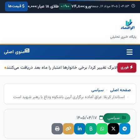
قیمت‌ها
یکا:
۶۸,۴۲۰
یورو:
۷۴,۸۰۰
طلای ۱۸ عیار:
۳,۸۵۰,۰۰۰
سکه امامی:
۰۴:۵۳
|
+۰.۳%
۱۴۰۵ مرداد ۱۶, جمعه
+۰.۱%
+۱.۲%
پایگاه خبری تحلیلی
منوی اصلی
کالابرگ تغییر کرد/ برخی خانوارها اعتبار را ماه بعد دریافت می‌کنند
تکذیب اعمال ضریب ۲.۷ برای اینترنت بین‌
فوری
صفحه اصلی
سیاسی
استاندار کربلا: عراق آماده برگزاری آیین باشکوه وداع با رهبر شهید است
۱۴۰۵/۰۴/۱۷
سیاسی