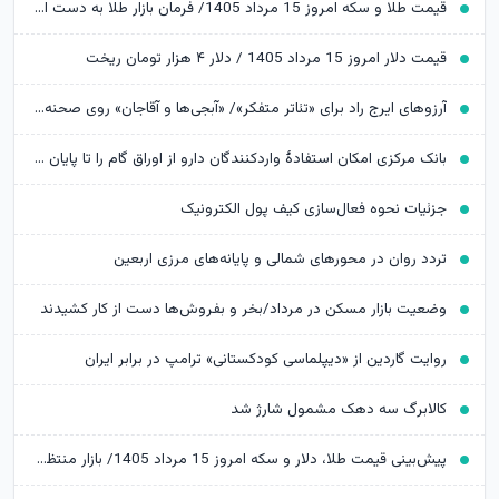
قیمت طلا و سکه امروز 15 مرداد 1405/ فرمان بازار طلا به دست اونس جهانی افتاد
قیمت دلار امروز 15 مرداد 1405 / دلار ۴ هزار تومان ریخت
آرزوهای ایرج راد برای «تئاتر متفکر»/ «آبجی‌ها و آقاجان» روی صحنه می‌رود
بانک مرکزی امکان استفادۀ واردکنندگان دارو از اوراق گام را تا پایان امسال تمدید کرد
جزئیات نحوه فعال‌سازی کیف پول الکترونیک
تردد روان در محورهای شمالی و پایانه‌های مرزی اربعین
وضعیت بازار مسکن در مرداد/بخر و بفروش‌ها دست از کار کشیدند
روایت گاردین از «دیپلماسی کودکستانی» ترامپ در برابر ایران
کالابرگ سه دهک مشمول شارژ شد
پیش‌بینی قیمت طلا، دلار و سکه امروز 15 مرداد 1405/ بازار منتظر مذاکرات تنگه هرمز