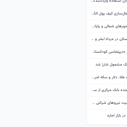
بانک مرکزی امکان استفادۀ واردکنندگان دارو از اوراق گام را تا پایان امسال تمدید کرد
جزئیات نحوه فعال‌سازی کیف پول الکترونیک
تردد روان در محورهای شمالی و پایانه‌های مرزی اربعین
وضعیت بازار مسکن در مرداد/بخر و بفروش‌ها دست از کار کشیدند
روایت گاردین از «دیپلماسی کودکستانی» ترامپ در برابر ایران
هک مشمول شارژ شد
پیش‌بینی قیمت طلا، دلار و سکه امروز 15 مرداد 1405/ بازار منتظر مذاکرات تنگه هرمز
گزارش تکان‌ دهنده بانک مرکزی از سفره ایرانی‌ها؛ تورم چگونه فقرا را فقیرتر کرد؟
گره تبدیل وضعیت نیروهای شرکتی / قانون مانع است یا پیمانکاران؟
ر بازار اجاره