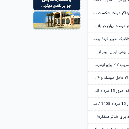
خانواده شهید لاریجانی: از اظهارات شتاب‌زده درباره چگونگی شهادت اجتناب کنید
یوسف پزشکیان: اگر دولت شکست بخورد، ایران شکست می‌خورد
رکوردشکنی دختر دونده ایران در بلاروس
زمانبندی شارژ کالابرگ تغییر کرد/ برخی خانوارها اعتبار را ماه بعد دریافت می‌کنند
ابن‌الرضا: فناوری بومی ایران، برتر از هر سامانه وارداتی در منطقه است
تکذیب اعمال ضریب ۲.۷ برای اینترنت بین‌الملل از سوی سازمان تنظیم مقررات
وزارت اطلاعات: ۲۱ عامل موساد و ۴ عضو باندهای مسلح بازداشت شدند
قیمت طلا و سکه امروز 15 مرداد 1405/ فرمان بازار طلا به دست اونس جهانی افتاد
قیمت دلار امروز 15 مرداد 1405 / دلار ۴ هزار تومان ریخت
آرزوهای ایرج راد برای «تئاتر متفکر»/ «آبجی‌ها و آقاجان» روی صحنه می‌رود