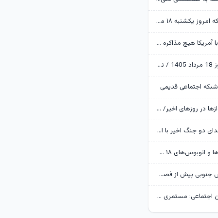
قیمت طلا و سکه امروز یکشنبه ۱۸ مرداد ۱۴۰۵ / اصلاح قیمت‌ها در بازار طلا ادامه دارد
عراقچی: اکنون با آمریکا هیچ مذاکره ای نداریم
قیمت دلار امروز 18 مرداد 1405 / نوسان دلار در کریدور 180 هزار تومانی
شبکه اجتماعی قدیمی
دلایل تاخیر پروازها در روزهای اخیر/ به دنبال جایگزینی هواپیماهای نو هستیم
۴۰ درصد از شهدای دو جنگ اخیر با استفاده از علم ژنتیک شناسایی شدند/ ۳۵۱۹ شهید جنگ رمضان
ورود متروباس‌ها و اتوبوس‌های ۱۸ متری برقی به تهران
آماده‌سازی پارس جنوبی پیش از فصل سرد
مدیرعامل تامین اجتماعی: مستمری بازنشستگان فاصله زیادی با هزینه‌های آنها دارد