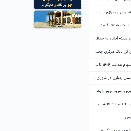
سپرده قانونی اهرم مهار ناترازی و هدایت اعتبار بانکی
سایپا ورشکسته است؛ شکاف قیمتی ۱۶۰۰ همتی در بازار خودرو
خاموشی‌ها تا دو هفته آینده به حداقل می‌رسد/ رعایت عدالت در اعمال محدودیت‌ها
ممنوعیت رئیس کل بانک مرکزی جدی شد؛ پول اضافه نداریم!
بخشی از سود سهام عدالت ۱۴۰۴ تا هفته دولت واریز می‌شود
پست جدید محسن رضایی در شورای عالی امنیت ملی
دیدار و گفت‌وگوی رئیس‌جمهور با رهبر معظم انقلاب درباره مسائل اقتصادی و نظامی کشور
پایان بورس امروز 18 مرداد 1405 / سقف تاریخی ارزش معاملات خرد شکسته شد
ورس
وزیر کشور: خدشه به همبستگی ملی گناهی نابخشودنی است