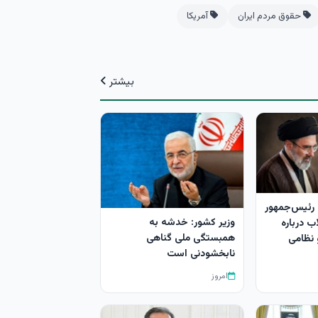
حقوق مردم ایران
آمریکا
بیشتر
 رئیس‌جمهور
وزیر کشور: خدشه به
ب درباره
همبستگی ملی گناهی
 نظامی
نابخشودنی است
امروز