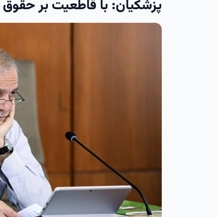
‏پزشکیان: با قاطعیت بر حقوق خ