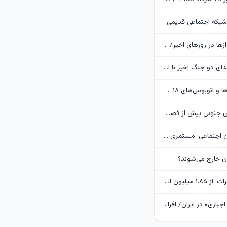
شبکه اجتماعی قدیمی
دلایل تاخیر پروازها در روزهای اخیر/ به دنبال جایگزینی هواپیماهای نو هستیم
۴۰ درصد از شهدای دو جنگ اخیر با استفاده از علم ژنتیک شناسایی شدند/ ۳۵۱۹ شهید جنگ رمضان
ورود متروباس‌ها و اتوبوس‌های ۱۸ متری برقی به تهران
آماده‌سازی پارس جنوبی پیش از فصل سرد
مدیرعامل تامین اجتماعی: مستمری بازنشستگان فاصله زیادی با هزینه‌های آنها دارد
ران خارج می‌شوند؟
مدیرعامل مخابرات: از ۱.۸۵ میلیون اتصال فیبر نوری عبور کردیم/ مخابرات «معدن طلایی» است که ظرفیت‌های آن در حال استخراج است
شیوع «کم‌کاری اجباری» در ایران/ افراد شاغل باید به ساعات کاری کمتر و دستمزد کمتر رضایت دهند