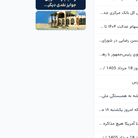
ممنوعیت رئیس کل بانک مرکزی جدی شد؛ پول اضافه نداریم!
بخشی از سود سهام عدالت ۱۴۰۴ تا هفته دولت واریز می‌شود
پست جدید محسن رضایی در شورای عالی امنیت ملی
دیدار و گفت‌وگوی رئیس‌جمهور با رهبر معظم انقلاب درباره مسائل اقتصادی و نظامی کشور
پایان بورس امروز 18 مرداد 1405 / سقف تاریخی ارزش معاملات خرد شکسته شد
ورس
وزیر کشور: خدشه به همبستگی ملی گناهی نابخشودنی است
قیمت طلا و سکه امروز یکشنبه ۱۸ مرداد ۱۴۰۵ / اصلاح قیمت‌ها در بازار طلا ادامه دارد
عراقچی: اکنون با آمریکا هیچ مذاکره ای نداریم
قیمت دلار امروز 18 مرداد 1405 / نوسان دلار در کریدور 180 هزار تومانی