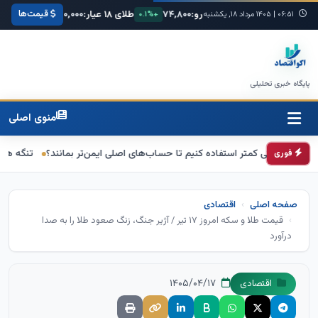
قیمت‌ها
یکا:
۶۸,۴۲۰
یورو:
۷۴,۸۰۰
طلای ۱۸ عیار:
۳,۸۵۰,۰۰۰
سکه امامی:
۰۶:۵۱
|
+۰.۳%
۱۴۰۵ مرداد ۱۸, یکشنبه
+۰.۱%
+۱.۲%
پایگاه خبری تحلیلی
منوی اصلی
نکی کمتر استفاده کنیم تا حساب‌های اصلی ایمن‌تر بمانند؟
تنگه هرمز در آستانه
فوری
صفحه اصلی
اقتصادی
قیمت طلا و سکه امروز ۱۷ تیر / آژیر جنگ، زنگ صعود طلا را به صدا
درآورد
۱۴۰۵/۰۴/۱۷
اقتصادی