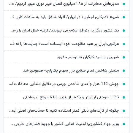
مدیرعامل مخابرات: از ۱.۸۵ میلیون اتصال فیبر نوری عبور کردیم/ مخابرات «معدن طلایی» است که ظرفیت‌های آن در حال استخراج است
شیوع «کم‌کاری اجباری» در ایران/ افراد شاغل باید به ساعات کاری کمتر و دستمزد کمتر رضایت دهند
یک کشور دیگر به «توافق مکه» می پیوندد/ ترکیه خیال ایران را راحت کرد
عراقچی:ایران بر عهد مقاومت خود ایستاده است/ جنایت‌ها را نه فراموش می‌کنیم نه می‌بخشیم
شهریور و امید کارگران به ترمیم حقوق
منحنی شاخص تمام صنایع بازار سهام یک‌پارچه صعودی شد
جهش 112 هزار واحدی شاخص بورس در دقایق ابتدایی معاملات امروز
LPG؛ سوختی ارزان‌تر و پاک‌تر از بنزین اما با موانع زیرساختی
چگونه از کارت‌های بانکی کمتر استفاده کنیم تا حساب‌های اصلی ایمن‌تر بمانند؟
وزیر جهاد کشاورزی: امنیت غذایی کشور با وجود فشارهای خارجی حفظ شد