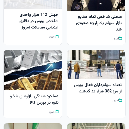
جهش 112 هزار واحدی
منحنی شاخص تمام صنایع
شاخص بورس در دقایق
بازار سهام یک‌پارچه صعودی
ابتدایی معاملات امروز
شد
امروز
امروز
تعداد سهام‌داران فعال بورس
از مرز 382 هزار کد گذشت
عملکرد هفتگی بازارهای طلا و
امروز
نقره در بورس کالا
امروز