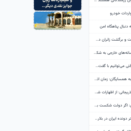
قالیباف: خبرنگاران رزمندگانی هستند که سنگرشان آگاهی و سلاح‌شان حقیقت است
واردات خودرو
ه دنبال پناهگاه امن
فروش بلیت رفت و برگشت زائران دهه پایانی صفر از ۱۷ مرداد آغاز می‌شود
سپاه: اعتراف رسانه‌های خارجی به شکست ترامپ حاصل مجاهدت رسانه‌های انقلابی است
رئیس‌جمهور: وقتی می‌توانیم با گفت‌وگو حق خود را بگیریم، چرا این کار را نکنیم؟
عراقچی خطاب به همسایگان: زمان اتکا به خود و برادری واقعی فرا رسیده است
خانواده شهید لاریجانی: از اظهارات شتاب‌زده درباره چگونگی شهادت اجتناب کنید
یوسف پزشکیان: اگر دولت شکست بخورد، ایران شکست می‌خورد
رکوردشکنی دختر دونده ایران در بلاروس