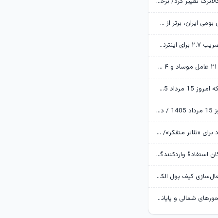
زمانبندی شارژ کالابرگ تغییر کرد/ برخی خانوارها اعتبار را ماه بعد دریافت می‌کنند
ابن‌الرضا: فناوری بومی ایران، برتر از هر سامانه وارداتی در منطقه است
تکذیب اعمال ضریب ۲.۷ برای اینترنت بین‌الملل از سوی سازمان تنظیم مقررات
وزارت اطلاعات: ۲۱ عامل موساد و ۴ عضو باندهای مسلح بازداشت شدند
قیمت طلا و سکه امروز 15 مرداد 1405/ فرمان بازار طلا به دست اونس جهانی افتاد
قیمت دلار امروز 15 مرداد 1405 / دلار ۴ هزار تومان ریخت
آرزوهای ایرج راد برای «تئاتر متفکر»/ «آبجی‌ها و آقاجان» روی صحنه می‌رود
بانک مرکزی امکان استفادۀ واردکنندگان دارو از اوراق گام را تا پایان امسال تمدید کرد
جزئیات نحوه فعال‌سازی کیف پول الکترونیک
تردد روان در محورهای شمالی و پایانه‌های مرزی اربعین