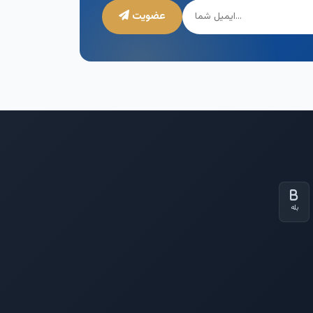
عضویت
بله