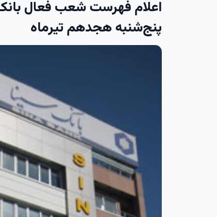
اعلام فهرست شعب فعال بانک س
پنج‌شنبه هجدهم تیرماه