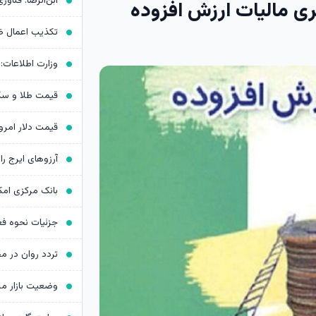
خشودگی جریمه ۲ برابری مالیات ارزش افزوده