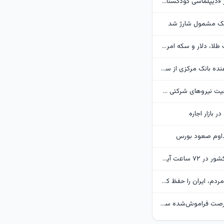
روایت گاردین از «دیپلماسی کودکستانی» ترامپ در برابر ایران
هک مشمول شارژ شد
پیش‌بینی قیمت طلا، دلار و سکه امروز 15 مرداد 1405/ بازار منتظر مذاکرات تنگه هرمز
گزارش تکان‌ دهنده بانک مرکزی از سفره ایرانی‌ها؛ تورم چگونه فقرا را فقیرتر کرد؟
گره تبدیل وضعیت نیروهای شرکتی / قانون مانع است یا پیمانکاران؟
ر بازار اجاره
داوم صعود بورس
وضعیت جوی کشور در ۷۲ ساعت آینده؛ موج بارش‌های تابستانه در راه ۱۱ استان
پزشکیان: همه مردم، ایران را حفظ کردند/ بودن رهبر انقلاب قوت قلب بالایی برای ماست
بحران بنزین، فرصت فراموش‌شده سی‌ان‌جی