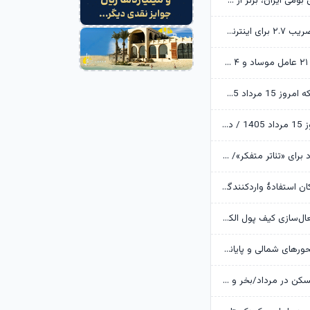
ابن‌الرضا: فناوری بومی ایران، برتر از هر سامانه وارداتی در منطقه است
تکذیب اعمال ضریب ۲.۷ برای اینترنت بین‌الملل از سوی سازمان تنظیم مقررات
وزارت اطلاعات: ۲۱ عامل موساد و ۴ عضو باندهای مسلح بازداشت شدند
قیمت طلا و سکه امروز 15 مرداد 1405/ فرمان بازار طلا به دست اونس جهانی افتاد
قیمت دلار امروز 15 مرداد 1405 / دلار ۴ هزار تومان ریخت
آرزوهای ایرج راد برای «تئاتر متفکر»/ «آبجی‌ها و آقاجان» روی صحنه می‌رود
بانک مرکزی امکان استفادۀ واردکنندگان دارو از اوراق گام را تا پایان امسال تمدید کرد
جزئیات نحوه فعال‌سازی کیف پول الکترونیک
تردد روان در محورهای شمالی و پایانه‌های مرزی اربعین
وضعیت بازار مسکن در مرداد/بخر و بفروش‌ها دست از کار کشیدند