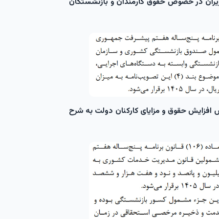
ین امسال هیأت وزیران در خصوص حقوق کارمندان و بازنشستگان
 امسال در خصوص افزایش حقوق و مزایای کارکنان دولت به شرح