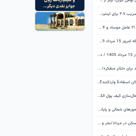
ابن‌الرضا: فناوری بومی ایران، برتر از هر سامانه وارداتی در منطقه است
تکذیب اعمال ضریب ۲.۷ برای اینترنت بین‌الملل از سوی سازمان تنظیم مقررات
وزارت اطلاعات: ۲۱ عامل موساد و ۴ عضو باندهای مسلح بازداشت شدند
قیمت طلا و سکه امروز 15 مرداد 1405/ فرمان بازار طلا به دست اونس جهانی افتاد
قیمت دلار امروز 15 مرداد 1405 / دلار ۴ هزار تومان ریخت
آرزوهای ایرج راد برای «تئاتر متفکر»/ «آبجی‌ها و آقاجان» روی صحنه می‌رود
بانک مرکزی امکان استفادۀ واردکنندگان دارو از اوراق گام را تا پایان امسال تمدید کرد
جزئیات نحوه فعال‌سازی کیف پول الکترونیک
تردد روان در محورهای شمالی و پایانه‌های مرزی اربعین
وضعیت بازار مسکن در مرداد/بخر و بفروش‌ها دست از کار کشیدند