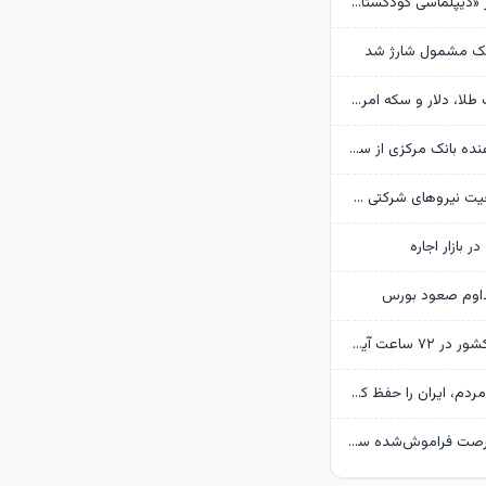
روایت گاردین از «دیپلماسی کودکستانی» ترامپ در برابر ایران
هک مشمول شارژ شد
پیش‌بینی قیمت طلا، دلار و سکه امروز 15 مرداد 1405/ بازار منتظر مذاکرات تنگه هرمز
گزارش تکان‌ دهنده بانک مرکزی از سفره ایرانی‌ها؛ تورم چگونه فقرا را فقیرتر کرد؟
گره تبدیل وضعیت نیروهای شرکتی / قانون مانع است یا پیمانکاران؟
ر بازار اجاره
داوم صعود بورس
وضعیت جوی کشور در ۷۲ ساعت آینده؛ موج بارش‌های تابستانه در راه ۱۱ استان
پزشکیان: همه مردم، ایران را حفظ کردند/ بودن رهبر انقلاب قوت قلب بالایی برای ماست
بحران بنزین، فرصت فراموش‌شده سی‌ان‌جی