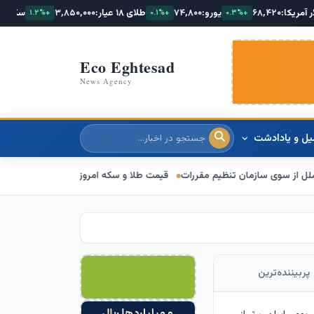
یورو:
۷۴,۸۰۰
طلای ۱۸ عیار:
۳,۸۵۰,۰۰۰
سکه امامی:
۴۲,۵۰۰,۰۰۰
+۱.۲%
+۰.۱%
+۰.۳%
Eco Eghtesad
News Agency
یل و یادادشت
درباره ما
قیمت طلا و سکه امروز 15 مرداد 1405/ فرمان بازار طلا به دست اونس جهانی افتاد
پربیننده‌ترین