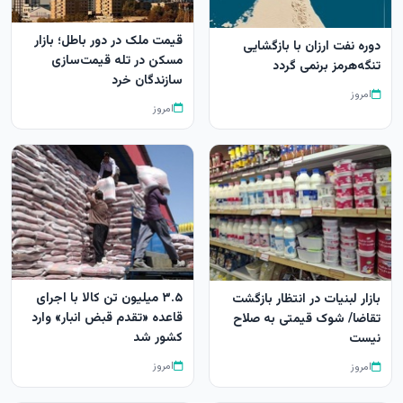
قیمت ملک در دور باطل؛ بازار
دوره نفت ارزان با بازگشایی
مسکن در تله قیمت‌سازی
تنگه‌هرمز برنمی گردد
سازندگان خرد
امروز
امروز
۳.۵ میلیون تن کالا با اجرای
بازار لبنیات در انتظار بازگشت
قاعده «تقدم قبض انبار» وارد
تقاضا/ شوک قیمتی به صلاح
کشور شد
نیست
امروز
امروز