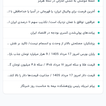
حمله موشکی به کشتی اماراتی در تنگه هرمز
آخرین فرصت برای والیبال ایران؛ یا قهرمانی در آسیا یا خداحافظی با المپیک
عراقچی: توافق با عمان نزدیک است/ تکذیب سهم ۱۱ درصدی ایران از خزر
پیامدهای پولی‌شدن کسری بودجه در اقتصاد ایران
پزشکیان: مصلحتی بالاتر از وحدت و انسجام نیست/ تاکید بر نقش خبرنگاران در ایجاد فضای همدلی
پایان بورس امروز 17 مرداد 1405 / 9 هزار میلیارد تومان جذب بازار سرمایه شد
قیمت طلا و سکه امروز ۱۷ مرداد ۱۴۰۵ / سکه ۴.۵ میلیون تومان گران شد؛ طلا به ایستگاه 19 میلیونی رسید
قیمت دلار امروز 17 مرداد 1405 / جذابیت قیمت‌ها دلار را بالا کشید
پیام تبریك رئیس پژوهشكده بیمه به مناسبت روز خبرنگار