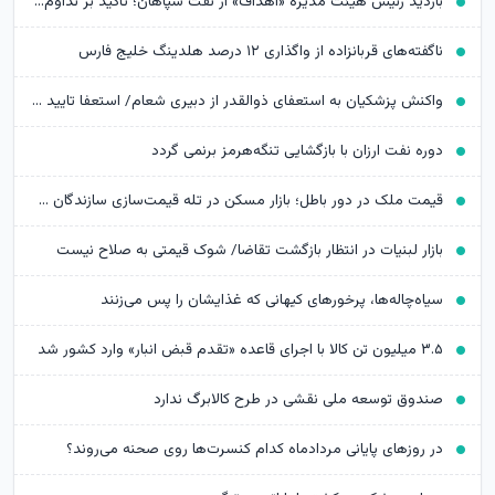
بازدید رئیس هیئت مدیره «اهداف» از نفت سپاهان؛ تأکید بر تداوم حمایت از شرکت های تابعه
ناگفته‌های قربانزاده از واگذاری ۱۲ درصد هلدینگ خلیج فارس
واکنش پزشکیان به استعفای ذوالقدر از دبیری شعام/ استعفا تایید شد؟
دوره نفت ارزان با بازگشایی تنگه‌هرمز برنمی گردد
قیمت ملک در دور باطل؛ بازار مسکن در تله قیمت‌سازی سازندگان خرد
بازار لبنیات در انتظار بازگشت تقاضا/ شوک قیمتی به صلاح نیست
سیاه‌چاله‌ها، پرخورهای کیهانی که غذایشان را پس می‌زنند
۳.۵ میلیون تن کالا با اجرای قاعده «تقدم قبض انبار» وارد کشور شد
صندوق توسعه ملی نقشی در طرح کالابرگ ندارد
در روزهای پایانی مردادماه کدام کنسرت‌ها روی صحنه می‌روند؟