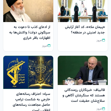
«پیمان مکه»، کد آغاز آرایش
از ادعای کذب تا دعوت به
جدید امنیتی در منطقه؟
سرنگونی دولت/ واکنش‌ها به
اظهارات باقر خرازی‌
امروز
امروز
قالیباف: خبرنگاران رزمندگانی
سپاه: اعتراف رسانه‌های
هستند که سنگرشان آگاهی و
خارجی به شکست ترامپ
سلاح‌شان حقیقت است
حاصل مجاهدت رسانه‌های
امروز
انقلابی است