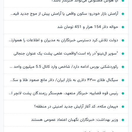
آیا هوش مصنوعی می‌تواند خبرنگار باشد؟
آرامش بازار خودرو؛ سکون واقعی یا آرامش پیش از موج جدید قیمت‌ها؟
حواله دلار 154 هزار و 451 تومان شد
دولت تلاش کرد دسترسی خبرنگاران به مدیران و اطلاعات را هموارتر کند
"سوپر ال‌نینو"در راه است؟واقعیت علمی پشت یک عنوان جنجالی
رکوردشکنی بورس ادامه دارد/ شاخص وارد کانال 5.5 میلیون واحد شد
سیگنال طلای ۴۳۰۰ دلاری به بازار ایران/ دلار مانع صعود طلا و سکه می‌شود؟
رئیس قوه قضاییه: خبرنگار متعهد، هم‌سنگر رزمندگان پشت لانچر است
«پیمان مکه»، کد آغاز آرایش جدید امنیتی در منطقه؟
وزیر بهداشت: خبرنگاران نگهبان اعتماد عمومی هستند