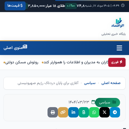
قیمت‌ها
۶۸,
یورو:
۷۴,۸۰۰
طلای ۱۸ عیار:
۳,۸۵۰,۰۰۰
سکه امامی:
۰۰,۰۰۰
+۰.۳%
۰۹:۴۹
|
۱۴۰۵ مرداد ۱۷, شنبه
+۰.۱%
+۱.۲%
پایگاه خبری تحلیلی
منوی اصلی
ران به مدیران و اطلاعات را هموارتر کند
روتوش مسکن دولتی
قالیباف: خ
فوری
صفحه اصلی
سیاسی
آغازی برای پایان دردناک رژیم صهیونیستی
۱۴۰۴/۰۳/۲۳
سیاسی