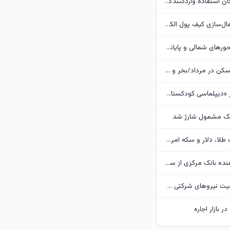
بانک مرکزی امکان استفادۀ واردکنندگان دارو از اوراق گام را تا پایان امسال تمدید کرد
جزئیات نحوه فعال‌سازی کیف پول الکترونیک
تردد روان در محورهای شمالی و پایانه‌های مرزی اربعین
وضعیت بازار مسکن در مرداد/بخر و بفروش‌ها دست از کار کشیدند
روایت گاردین از «دیپلماسی کودکستانی» ترامپ در برابر ایران
هک مشمول شارژ شد
پیش‌بینی قیمت طلا، دلار و سکه امروز 15 مرداد 1405/ بازار منتظر مذاکرات تنگه هرمز
گزارش تکان‌ دهنده بانک مرکزی از سفره ایرانی‌ها؛ تورم چگونه فقرا را فقیرتر کرد؟
گره تبدیل وضعیت نیروهای شرکتی / قانون مانع است یا پیمانکاران؟
ر بازار اجاره