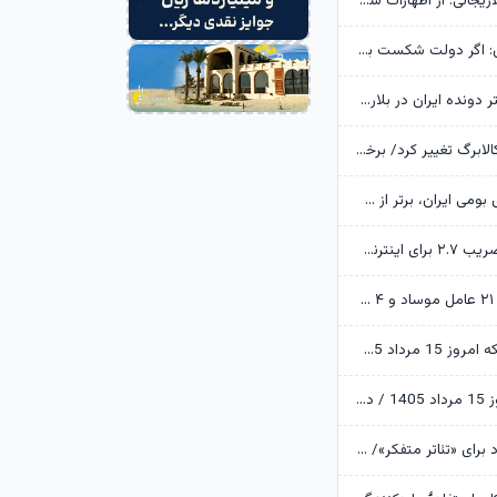
خانواده شهید لاریجانی: از اظهارات شتاب‌زده درباره چگونگی شهادت اجتناب کنید
یوسف پزشکیان: اگر دولت شکست بخورد، ایران شکست می‌خورد
رکوردشکنی دختر دونده ایران در بلاروس
زمانبندی شارژ کالابرگ تغییر کرد/ برخی خانوارها اعتبار را ماه بعد دریافت می‌کنند
ابن‌الرضا: فناوری بومی ایران، برتر از هر سامانه وارداتی در منطقه است
تکذیب اعمال ضریب ۲.۷ برای اینترنت بین‌الملل از سوی سازمان تنظیم مقررات
وزارت اطلاعات: ۲۱ عامل موساد و ۴ عضو باندهای مسلح بازداشت شدند
قیمت طلا و سکه امروز 15 مرداد 1405/ فرمان بازار طلا به دست اونس جهانی افتاد
قیمت دلار امروز 15 مرداد 1405 / دلار ۴ هزار تومان ریخت
آرزوهای ایرج راد برای «تئاتر متفکر»/ «آبجی‌ها و آقاجان» روی صحنه می‌رود