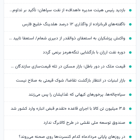
بازدید رئیس هیئت مدیره «اهداف» از نفت سپاهان؛ تأکید بر تداوم حمایت از شرکت های تابعه
ناگفته‌های قربانزاده از واگذاری ۱۲ درصد هلدینگ خلیج فارس
واکنش پزشکیان به استعفای ذوالقدر از دبیری شعام/ استعفا تایید شد؟
دوره نفت ارزان با بازگشایی تنگه‌هرمز برنمی گردد
قیمت ملک در دور باطل؛ بازار مسکن در تله قیمت‌سازی سازندگان خرد
بازار لبنیات در انتظار بازگشت تقاضا/ شوک قیمتی به صلاح نیست
سیاه‌چاله‌ها، پرخورهای کیهانی که غذایشان را پس می‌زنند
۳.۵ میلیون تن کالا با اجرای قاعده «تقدم قبض انبار» وارد کشور شد
صندوق توسعه ملی نقشی در طرح کالابرگ ندارد
در روزهای پایانی مردادماه کدام کنسرت‌ها روی صحنه می‌روند؟