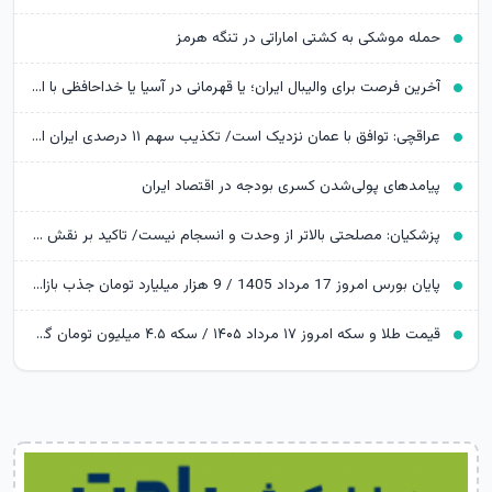
حمله موشکی به کشتی اماراتی در تنگه هرمز
آخرین فرصت برای والیبال ایران؛ یا قهرمانی در آسیا یا خداحافظی با المپیک
عراقچی: توافق با عمان نزدیک است/ تکذیب سهم ۱۱ درصدی ایران از خزر
پیامدهای پولی‌شدن کسری بودجه در اقتصاد ایران
پزشکیان: مصلحتی بالاتر از وحدت و انسجام نیست/ تاکید بر نقش خبرنگاران در ایجاد فضای همدلی
پایان بورس امروز 17 مرداد 1405 / 9 هزار میلیارد تومان جذب بازار سرمایه شد
قیمت طلا و سکه امروز ۱۷ مرداد ۱۴۰۵ / سکه ۴.۵ میلیون تومان گران شد؛ طلا به ایستگاه 19 میلیونی رسید