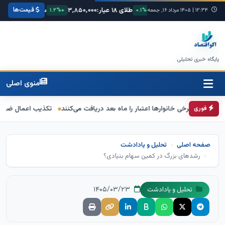
قیمت‌ها
یورو:
۷۴,۸۰۰
طلای ۱۸ عیار:
۳,۸۵۰,۰۰۰
سکه امامی:
۴۲,۵۰۰,۰۰۰
+
۱۲:۳۴
|
۱۴۰۵ مرداد ۱۶, جمعه
+۰.۱%
+۱.۲%
.۴%
پایگاه خبری تحلیلی
منوی اصلی
 برخی خانوارها اعتبار را ماه بعد دریافت می‌کنند
تکذیب اعمال ضریب ۲.۷ برای اینترنت بین‌الملل از سوی سازمان تنظیم مقررات
فوری
صفحه اصلی
تحلیل و یادادشت
رشدهای بزرگ در کمین سهام بنیادی؟
۱۴۰۵/۰۳/۲۳
تحلیل و یادادشت