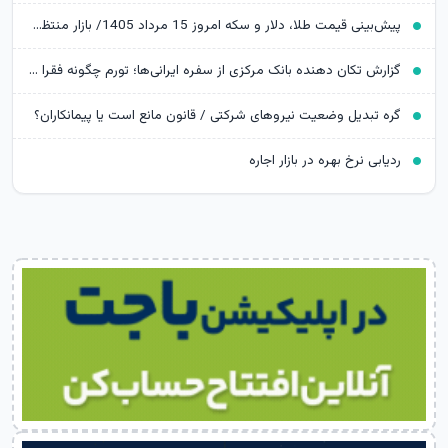
پیش‌بینی قیمت طلا، دلار و سکه امروز 15 مرداد 1405/ بازار منتظر مذاکرات تنگه هرمز
گزارش تکان‌ دهنده بانک مرکزی از سفره ایرانی‌ها؛ تورم چگونه فقرا را فقیرتر کرد؟
گره تبدیل وضعیت نیروهای شرکتی / قانون مانع است یا پیمانکاران؟
ردیابی نرخ بهره در بازار اجاره