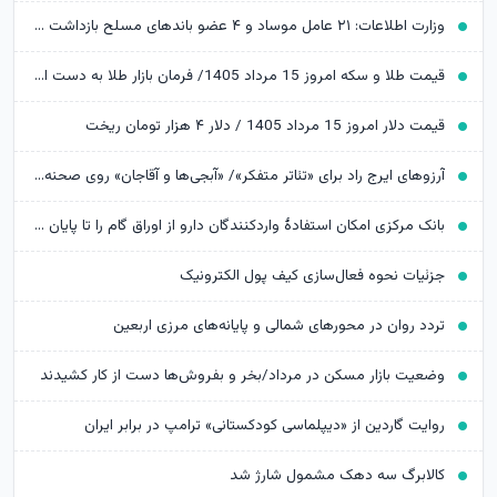
وزارت اطلاعات: ۲۱ عامل موساد و ۴ عضو باندهای مسلح بازداشت شدند
قیمت طلا و سکه امروز 15 مرداد 1405/ فرمان بازار طلا به دست اونس جهانی افتاد
قیمت دلار امروز 15 مرداد 1405 / دلار ۴ هزار تومان ریخت
آرزوهای ایرج راد برای «تئاتر متفکر»/ «آبجی‌ها و آقاجان» روی صحنه می‌رود
بانک مرکزی امکان استفادۀ واردکنندگان دارو از اوراق گام را تا پایان امسال تمدید کرد
جزئیات نحوه فعال‌سازی کیف پول الکترونیک
تردد روان در محورهای شمالی و پایانه‌های مرزی اربعین
وضعیت بازار مسکن در مرداد/بخر و بفروش‌ها دست از کار کشیدند
روایت گاردین از «دیپلماسی کودکستانی» ترامپ در برابر ایران
کالابرگ سه دهک مشمول شارژ شد