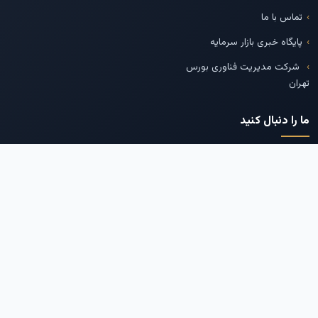
تماس با ما
پایگاه خبری بازار سرمایه
شرکت مدیریت فناوری بورس
تهران
ما را دنبال کنید
تلگرام
اینستاگرام
توییتر
لینکدین
بله
--
© 2026 - تمامی حقوق برای پایگاه خبری
اکو اقتصاد
محفوظ است.