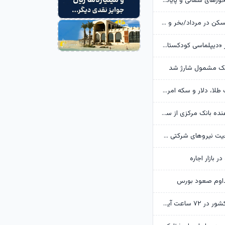
تردد روان در محورهای شمالی و پایانه‌های مرزی اربعین
وضعیت بازار مسکن در مرداد/بخر و بفروش‌ها دست از کار کشیدند
روایت گاردین از «دیپلماسی کودکستانی» ترامپ در برابر ایران
هک مشمول شارژ شد
پیش‌بینی قیمت طلا، دلار و سکه امروز 15 مرداد 1405/ بازار منتظر مذاکرات تنگه هرمز
گزارش تکان‌ دهنده بانک مرکزی از سفره ایرانی‌ها؛ تورم چگونه فقرا را فقیرتر کرد؟
گره تبدیل وضعیت نیروهای شرکتی / قانون مانع است یا پیمانکاران؟
ر بازار اجاره
داوم صعود بورس
وضعیت جوی کشور در ۷۲ ساعت آینده؛ موج بارش‌های تابستانه در راه ۱۱ استان