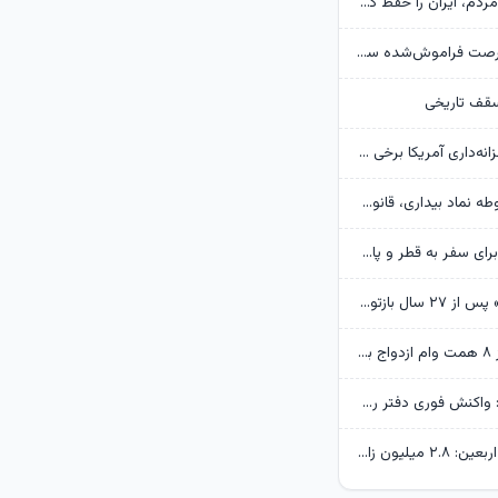
پزشکیان: همه مردم، ایران را حفظ کردند/ بودن رهبر انقلاب قوت قلب بالایی برای ماست
بحران بنزین، فرصت فراموش‌شده سی‌ان‌جی
سقف تاریخی
رویترز: وزارت خزانه‌داری آمریکا برخی تحریم‌های مرتبط با ایران را لغو کرد
پزشکیان: مشروطه نماد بیداری، قانون‌گرایی و مردم‌سالاری ملت ایران است
بقائی: برنامه‌ای برای سفر به قطر و پاکستان نداریم/بیانیه مشترک ایران و عمان در مرحله تدوین
«آژانس دوستی» پس از ۲۷ سال بازتولید می‌شود
پرداخت بیش از ۸ همت وام ازدواج به زوج‌های جوان توسط بانک ملی ایران
حسین انتظامی: واکنش فوری دفتر رهبر انقلاب بساط یک عملیات را جمع کرد
فرمانده قرارگاه اربعین: ۲.۸ میلیون زائر به کشور بازگشتند