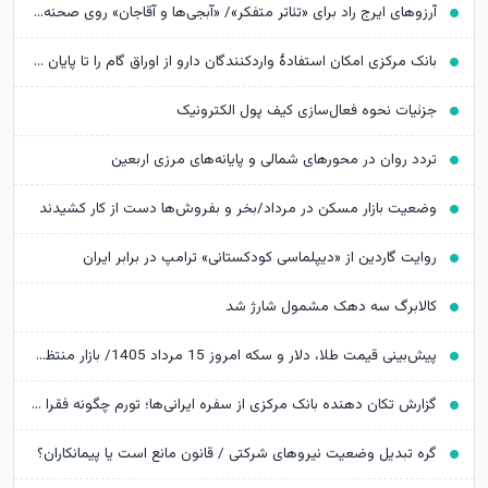
آرزوهای ایرج راد برای «تئاتر متفکر»/ «آبجی‌ها و آقاجان» روی صحنه می‌رود
بانک مرکزی امکان استفادۀ واردکنندگان دارو از اوراق گام را تا پایان امسال تمدید کرد
جزئیات نحوه فعال‌سازی کیف پول الکترونیک
تردد روان در محورهای شمالی و پایانه‌های مرزی اربعین
وضعیت بازار مسکن در مرداد/بخر و بفروش‌ها دست از کار کشیدند
روایت گاردین از «دیپلماسی کودکستانی» ترامپ در برابر ایران
کالابرگ سه دهک مشمول شارژ شد
پیش‌بینی قیمت طلا، دلار و سکه امروز 15 مرداد 1405/ بازار منتظر مذاکرات تنگه هرمز
گزارش تکان‌ دهنده بانک مرکزی از سفره ایرانی‌ها؛ تورم چگونه فقرا را فقیرتر کرد؟
گره تبدیل وضعیت نیروهای شرکتی / قانون مانع است یا پیمانکاران؟