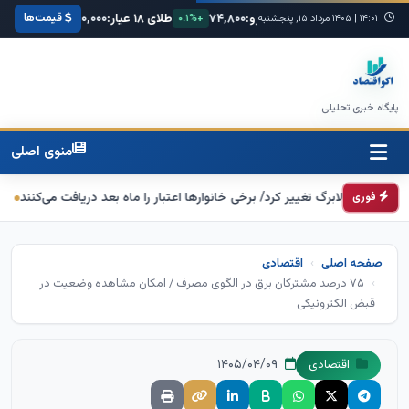
قیمت‌ها
کا:
۶۸,۴۲۰
یورو:
۷۴,۸۰۰
طلای ۱۸ عیار:
۳,۸۵۰,۰۰۰
سکه امامی:
۰
۱۴:۰۱
|
+۰.۳%
۱۴۰۵ مرداد ۱۵, پنجشنبه
+۰.۱%
+۱.۲%
پایگاه خبری تحلیلی
منوی اصلی
الابرگ تغییر کرد/ برخی خانوارها اعتبار را ماه بعد دریافت می‌کنند
تکذیب اعمال ضریب ۲.۷ برای اینترنت بین‌ال
فوری
صفحه اصلی
اقتصادی
۷۵ درصد مشترکان برق در الگوی مصرف / امکان مشاهده وضعیت در
قبض الکترونیکی
۱۴۰۵/۰۴/۰۹
اقتصادی