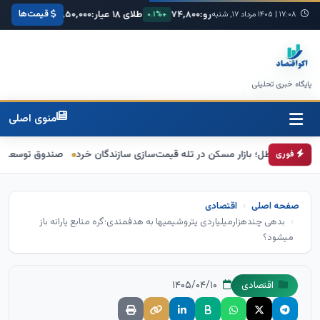
قیمت‌ها
:
۶۸,۴۲۰
یورو:
۷۴,۸۰۰
طلای ۱۸ عیار:
۳,۸۵۰,۰۰۰
سکه امامی:
۰۰۰
۱۷:۰۸
+۰.۳%
|
۱۴۰۵ مرداد ۱۷, شنبه
+۰.۱%
+۱.۲%
پایگاه خبری تحلیلی
منوی اصلی
ل؛ بازار مسکن در تله قیمت‌سازی سازندگان خرد
صندوق توسعه ملی نقشی در ط
فوری
صفحه اصلی
اقتصادی
بدهی چندهزارمیلیاردی پتروشیمیها به هدفمندی؛گره منابع یارانه باز
میشود؟
۱۴۰۵/۰۴/۱۰
اقتصادی