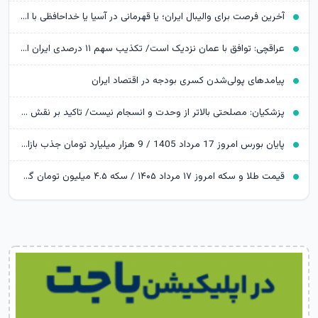
آخرین فرصت برای والیبال ایران؛ یا قهرمانی در آسیا یا خداحافظی با المپیک
عراقچی: توافق با عمان نزدیک است/ تکذیب سهم ۱۱ درصدی ایران از خزر
پیامدهای پولی‌شدن کسری بودجه در اقتصاد ایران
پزشکیان: مصلحتی بالاتر از وحدت و انسجام نیست/ تاکید بر نقش خبرنگاران در ایجاد فضای همدلی
پایان بورس امروز 17 مرداد 1405 / 9 هزار میلیارد تومان جذب بازار سرمایه شد
قیمت طلا و سکه امروز ۱۷ مرداد ۱۴۰۵ / سکه ۴.۵ میلیون تومان گران شد؛ طلا به ایستگاه 19 میلیونی رسید