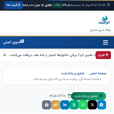
قیمت‌ها
۶۸,۴۲۰
یورو:
۷۴,۸۰۰
طلای ۱۸ عیار:
۳,۸۵۰,۰۰۰
سکه امامی:
,۰۰۰
+۰.۳%
۱۳:۵۹
|
۱۴۰۵ مرداد ۱۵, پنجشنبه
+۰.۱%
+۱.۲%
پایگاه خبری تحلیلی
منوی اصلی
گ تغییر کرد/ برخی خانوارها اعتبار را ماه بعد دریافت می‌کنند
تکذیب اعمال ضریب ۲.۷ برای اینترنت بین‌الملل از سوی سازم
فوری
صفحه اصلی
تحلیل و یادادشت
حماسه ایستادگی، روایت سرداری که میان مردم ماند
۱۴۰۵/۰۴/۱۸
تحلیل و یادادشت