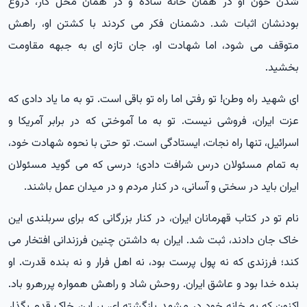
شدن خون او در همان خانه ساده و در همان محل کار، دروغ
بودنشان اثبات شد. دشمنان فکر می کردند با کشتن او، راهش
متوقف می شود، اما شهادت او، جان تازه ای به جبهه مقاومت
بخشید.
ای شهید راه وطن! تو رفتی اما راه تو باقی است. تو به ما یاد دادی که
عزت ایران، فروشی نیست. تو به ما آموختی که در برابر آمریکا و
اسرائیل، تنها راه نجات، ایستادگی است. تو حتی با نحوه شهادت خود،
به تمام مسئولان درس شرافت دادی؛ درسی که می گوید مسئولان
ایران باید در سختی و آسانی، در کنار مردم و در میدان عمل باشند.
نام تو در کتاب قهرمانان ایران، در کنار بزرگانی که برای سربلندی این
خاک جان دادند، ثبت شد. ایران به داشتن چنین فرزندانی افتخار می
کند؛ فرزندی که نه پول پرست بود، نه اهل فرار و نه بنده قدرت. او
بنده خدا بود و عاشق ایران. روحش شاد و راهش همواره پررهرو باد.
اکنون که به خانه خود در مشهد بازگشته ای، بر این خاک قدم بگذار