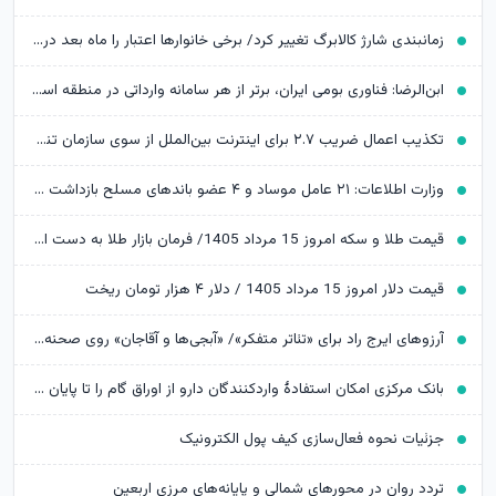
زمانبندی شارژ کالابرگ تغییر کرد/ برخی خانوارها اعتبار را ماه بعد دریافت می‌کنند
ابن‌الرضا: فناوری بومی ایران، برتر از هر سامانه وارداتی در منطقه است
تکذیب اعمال ضریب ۲.۷ برای اینترنت بین‌الملل از سوی سازمان تنظیم مقررات
وزارت اطلاعات: ۲۱ عامل موساد و ۴ عضو باندهای مسلح بازداشت شدند
قیمت طلا و سکه امروز 15 مرداد 1405/ فرمان بازار طلا به دست اونس جهانی افتاد
قیمت دلار امروز 15 مرداد 1405 / دلار ۴ هزار تومان ریخت
آرزوهای ایرج راد برای «تئاتر متفکر»/ «آبجی‌ها و آقاجان» روی صحنه می‌رود
بانک مرکزی امکان استفادۀ واردکنندگان دارو از اوراق گام را تا پایان امسال تمدید کرد
جزئیات نحوه فعال‌سازی کیف پول الکترونیک
تردد روان در محورهای شمالی و پایانه‌های مرزی اربعین