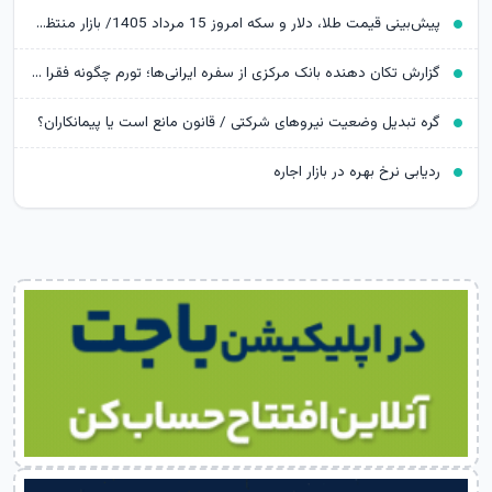
پیش‌بینی قیمت طلا، دلار و سکه امروز 15 مرداد 1405/ بازار منتظر مذاکرات تنگه هرمز
گزارش تکان‌ دهنده بانک مرکزی از سفره ایرانی‌ها؛ تورم چگونه فقرا را فقیرتر کرد؟
گره تبدیل وضعیت نیروهای شرکتی / قانون مانع است یا پیمانکاران؟
ردیابی نرخ بهره در بازار اجاره