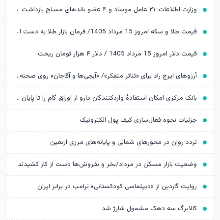
وزارت اطلاعات: ۲۱ عامل موساد و ۴ عضو باندهای مسلح بازداشت شدند
قیمت طلا و سکه امروز 15 مرداد 1405/ فرمان بازار طلا به دست اونس جهانی افتاد
قیمت دلار امروز 15 مرداد 1405 / دلار ۴ هزار تومان ریخت
آرزوهای ایرج راد برای «تئاتر متفکر»/ «آبجی‌ها و آقاجان» روی صحنه می‌رود
بانک مرکزی امکان استفادۀ واردکنندگان دارو از اوراق گام را تا پایان امسال تمدید کرد
جزئیات نحوه فعال‌سازی کیف پول الکترونیک
تردد روان در محورهای شمالی و پایانه‌های مرزی اربعین
وضعیت بازار مسکن در مرداد/بخر و بفروش‌ها دست از کار کشیدند
روایت گاردین از «دیپلماسی کودکستانی» ترامپ در برابر ایران
کالابرگ سه دهک مشمول شارژ شد